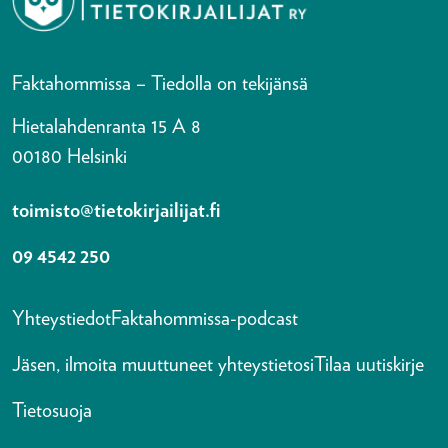
Faktahommissa – Tiedolla on tekijänsä
Hietalahdenranta 15 A 8
00180 Helsinki
toimisto@tietokirjailijat.fi
09 4542 250
Yhteystiedot
Faktahommissa-podcast
Jäsen, ilmoita muuttuneet yhteystietosi
Tilaa uutiskirje
Tietosuoja