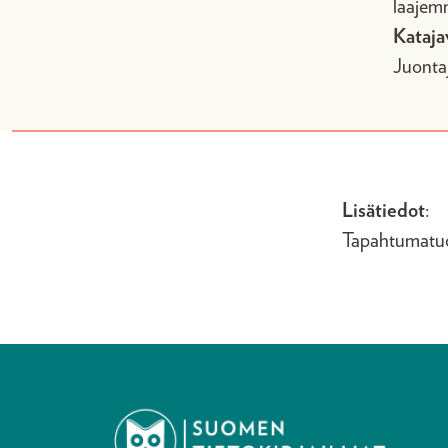
laajem
Kataja
Juonta
Lisätiedot
:
Tapahtumatuot