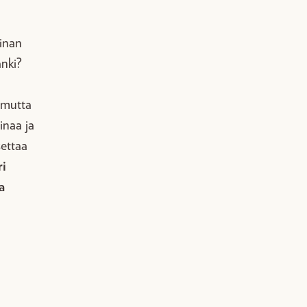
rinan
anki?
, mutta
inaa ja
settaa
ri
a