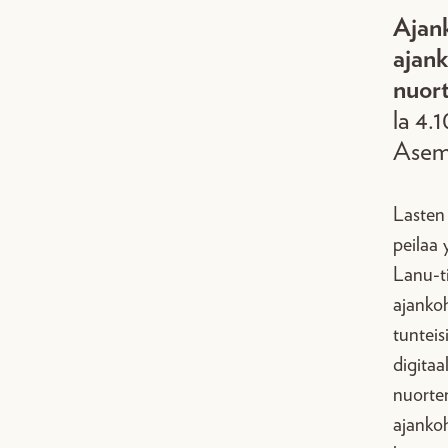
Ajan
ajank
nuort
la 4.1
Ase
Lasten 
peilaa
Lanu-ti
ajankoh
tunteis
digitaa
nuorten
ajanko