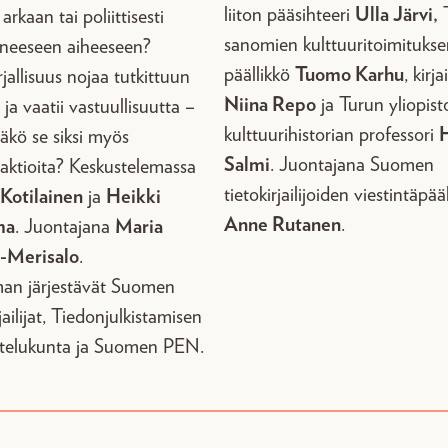
liiton pääsihteeri
Ulla Järvi,
T
arkaan tai poliittisesti
sanomien kulttuuritoimitukse
uneeseen aiheeseen?
päällikkö
Tuomo Karhu
, kirjai
rjallisuus nojaa tutkittuun
Niina Repo
ja Turun yliopist
 ja vaatii vastuullisuutta –
kulttuurihistorian professori
äkö se siksi myös
Salmi
. Juontajana Suomen
aktioita? Keskustelemassa
tietokirjailijoiden viestintäpää
Kotilainen
ja
Heikki
Anne Rutanen
.
ma
. Juontajana
Maria
a-Merisalo
.
an järjestävät Suomen
rjailijat, Tiedonjulkistamisen
telukunta ja Suomen PEN.