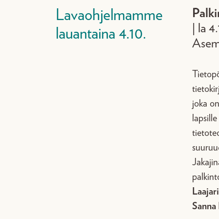
Palki
Lavaohjelmamme
|
la 4
lauantaina 4.10.
Ase
Tietop
tietokir
joka on
lapsille
tietote
suuruu
Jakajin
palkin
Laajar
Sanna