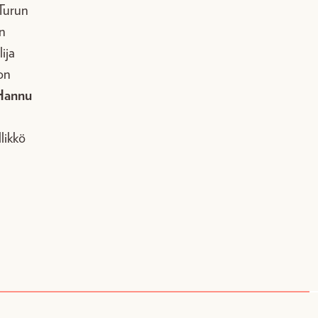
urun
n
lija
on
Hannu
llikkö