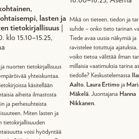
kohtainen,
ohtaisempi, lasten ja
Mikä on tieteen, tiedon ja ta
en tietokirjallisuus
|
suhde – onko tieto tarinan v
0. klo 15.10–15.25,
Tiede avaa uusia näkymiä ja
ma
ravistelee totuttuja ajatuksia
voiko tietoa välittää ilman tar
millaisia vaatimuksia tarina a
ja nuorten tietokirjallisuus
tiedolle? Keskustelemassa
Ila
 ympäröivää yhteiskuntaa.
Aalto
,
Laura Ertimo
ja
Mari
etokirjoissa käsitellään
Mäkelä
. Juontajana
Hanna
taisia aiheita ilmastosta
Nikkanen
.
iin ja perhesuhteista
lisuuteen. Miten lasten ja
 tietokirjallisuuden
htaisuutta voisi hyödyntää