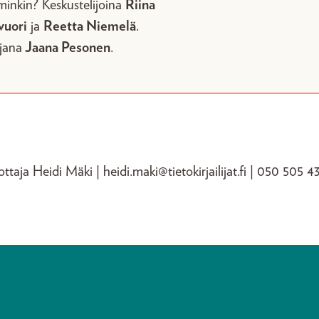
minkin? Keskustelijoina
Riina
vuori
ja
Reetta Niemelä
.
jana
Jaana Pesonen
.
taja Heidi Mäki | heidi.maki@tietokirjailijat.fi | 050 505 4