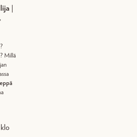
lija
|
,
n?
n? Millä
ijan
assa
Leppä
na
 klo