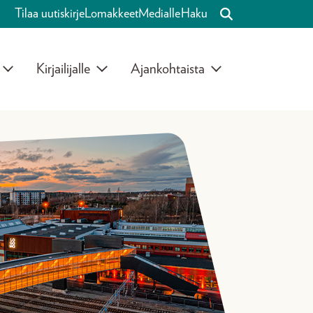
Tilaa uutiskirje
Lomakkeet
Medialle
Haku
Kirjailijalle
Ajankohtaista