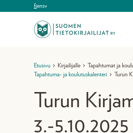
Siirry sisältöön
fi
en
sv
Etusivu
>
Kirjailijalle
>
Tapahtumat ja koul
Tapahtuma- ja koulutuskalenteri
>
Turun Ki
Turun Kirja
3.-5.10.2025