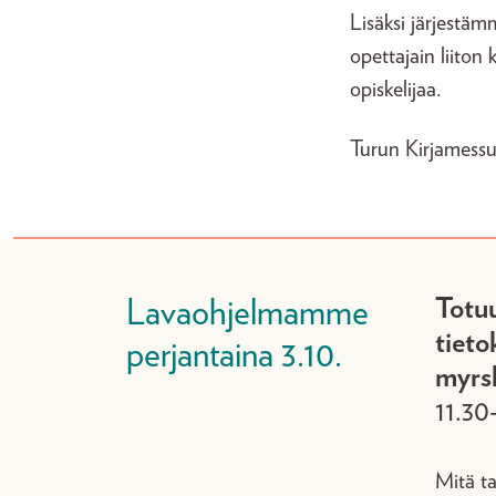
Lisäksi järjestä
opettajain liiton
opiskelijaa.
Turun Kirjamessu
Totuu
Lavaohjelmamme
tieto
perjantaina 3.10.
myrs
11.30
Mitä ta