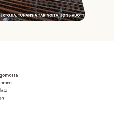
gomossa
uomen
ista
den