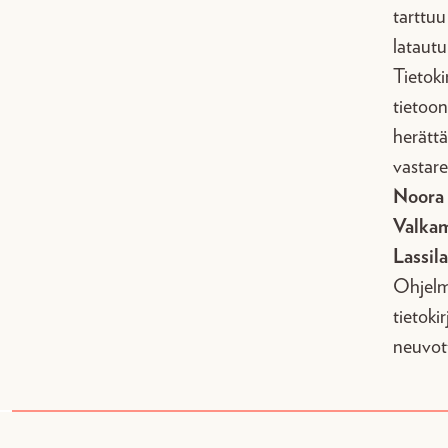
tarttuu 
lataut
Tietoki
tietoon
herättä
vastare
Noora 
Valka
Lassil
Ohjelm
tietoki
neuvot