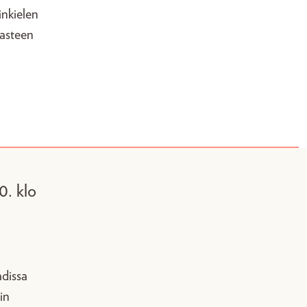
inkielen
 asteen
10. klo
adissa
in