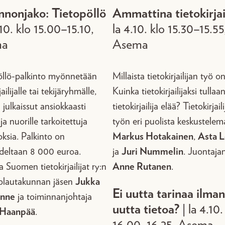
nnonjako: Tietopöllö
Ammattina tietokirjai
.10. klo 15.00–15.10,
la 4.10. klo 15.30–15.55
ma
Asema
öllö-palkinto myönnetään
Millaista tietokirjailijan työ o
jailijalle tai tekijäryhmälle,
Kuinka tietokirjailijaksi tullaa
 julkaissut ansiokkaasti
tietokirjailija elää? Tietokirjail
 ja nuorille tarkoitettuja
työn eri puolista keskustelem
oksia. Palkinto on
Markus Hotakainen
,
Asta 
deltaan 8 000 euroa.
ja
Juri Nummelin
. Juontaja
a Suomen tietokirjailijat ry:n
Anne Rutanen
.
tolautakunnan jäsen
Jukka
Ei uutta tarinaa ilman
inne
ja toiminnanjohtaja
uutta tietoa?
| la 4.10.
 Haanpää
.
16.00–16.25, Asema