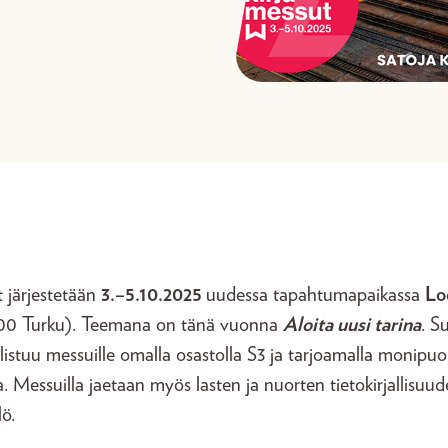
 järjestetään
3.–5.10.2025
uudessa tapahtumapaikassa
Lo
100 Turku). Teemana on tänä vuonna
Aloita uusi tarina
. S
sallistuu messuille omalla osastolla S3 ja tarjoamalla monipuol
a. Messuilla jaetaan myös lasten ja nuorten tietokirjallisuu
ö.