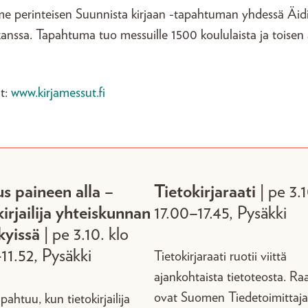
mme perinteisen Suunnista kirjaan -tapahtuman yhdessä Äid
 kanssa. Tapahtuma tuo messuille 1500 koululaista ja toisen
t:
www.kirjamessut.fi
s paineen alla –
Tietokirjaraati
| pe 3.
kirjailija yhteiskunnan
17.00–17.45, Pysäkki
kyissä
| pe 3.10. klo
-11.52, Pysäkki
Tietokirjaraati ruotii viittä
ajankohtaista tietoteosta. Ra
ovat Suomen Tiedetoimittaja
pahtuu, kun tietokirjailija