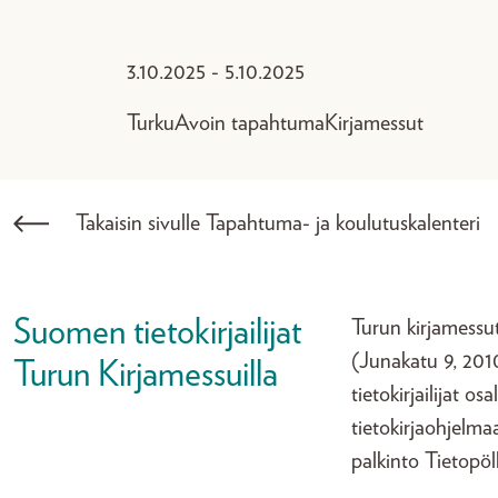
3.10.2025 - 5.10.2025
Turku
Avoin tapahtuma
Kirjamessut
Takaisin sivulle Tapahtuma- ja koulutuskalenteri
Suomen tietokirjailijat
Turun kirjamessut
(Junakatu 9, 20
Turun Kirjamessuilla
tietokirjailijat o
tietokirjaohjelma
palkinto Tietopöll