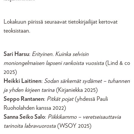
Lokakuun piirissä seuraavat tietokirjailijat kertovat
teoksistaan.
Sari Harsu
:
Erityinen. Kuinka selvisin
moniongelmaisen lapseni rankoista vuosista
(Lind & co
2025)
Heikki Laitinen
:
Sodan särkemät sydämet – tuhannen
ja yhden kirjeen tarina
(Kirjaniekka 2025)
Seppo Rantanen
:
Pitkät pojat
(yhdessä Pauli
Ruoholahden kanssa 2022)
Sanna Seiko Salo
:
Piikkikammo – veretseisauttavia
tarinoita labravuorosta
(WSOY 2025)