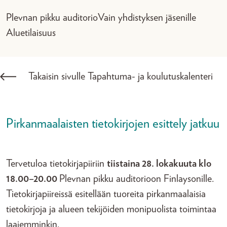
Plevnan pikku auditorio
Vain yhdistyksen jäsenille
Aluetilaisuus
Takaisin sivulle Tapahtuma- ja koulutuskalenteri
Pirkanmaalaisten tietokirjojen esittely jatkuu
Tervetuloa tietokirjapiiriin
tiistaina 28. lokakuuta klo
18.00–20.00
Plevnan pikku auditorioon Finlaysonille.
Tietokirjapiireissä esitellään tuoreita pirkanmaalaisia
tietokirjoja ja alueen tekijöiden monipuolista toimintaa
laajemminkin.