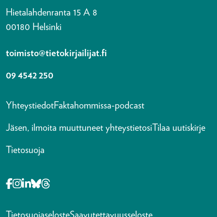
Hietalahdenranta 15 A 8
00180 Helsinki
toimisto@tietokirjailijat.fi
09 4542 250
Yhteystiedot
Faktahommissa-podcast
Jäsen, ilmoita muuttuneet yhteystietosi
Tilaa uutiskirje
Tietosuoja
Opens in a new tab Facebook-f
Opens in a new tab Instagram
Opens in a new tab Linkedin-in
Opens in a new tab Bluesky
Opens in a new tab Threads
Tietosuojaseloste
Saavutettavuusseloste