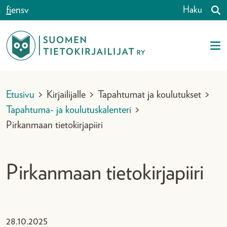
Siirry sisältöön
fi
en
sv
Haku
Etusivu
>
Kirjailijalle
>
Tapahtumat ja koulutukset
>
Tapahtuma- ja koulutuskalenteri
>
Pirkanmaan tietokirjapiiri
Pirkanmaan tietokirjapiiri
28.10.2025