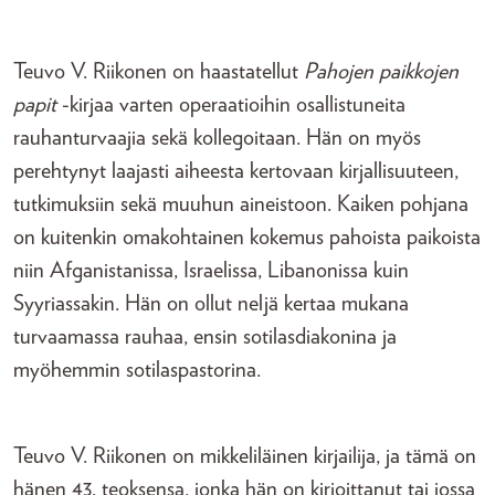
Teuvo V. Riikonen on haastatellut
Pahojen paikkojen
papit
-kirjaa varten operaatioihin osallistuneita
rauhanturvaajia sekä kollegoitaan. Hän on myös
perehtynyt laajasti aiheesta kertovaan kirjallisuuteen,
tutkimuksiin sekä muuhun aineistoon. Kaiken pohjana
on kuitenkin omakohtainen kokemus pahoista paikoista
niin Afganistanissa, Israelissa, Libanonissa kuin
Syyriassakin. Hän on ollut neljä kertaa mukana
turvaamassa rauhaa, ensin sotilasdiakonina ja
myöhemmin sotilaspastorina.
Teuvo V. Riikonen on mikkeliläinen kirjailija, ja tämä on
hänen 43. teoksensa, jonka hän on kirjoittanut tai jossa