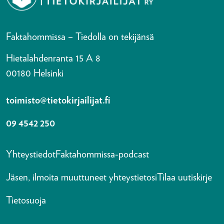
Faktahommissa – Tiedolla on tekijänsä
Hietalahdenranta 15 A 8
00180 Helsinki
toimisto@tietokirjailijat.fi
09 4542 250
Yhteystiedot
Faktahommissa-podcast
Jäsen, ilmoita muuttuneet yhteystietosi
Tilaa uutiskirje
Tietosuoja