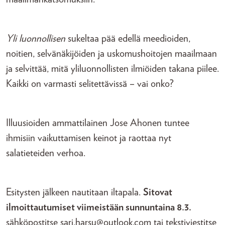
Yli luonnollisen
sukeltaa pää edellä meedioiden,
noitien, selvänäkijöiden ja uskomushoitojen maailmaan
ja selvittää, mitä yliluonnollisten ilmiöiden takana piilee.
Kaikki on varmasti selitettävissä – vai onko?
Illuusioiden ammattilainen Jose Ahonen tuntee
ihmisiin vaikuttamisen keinot ja raottaa nyt
salatieteiden verhoa.
Esitysten jälkeen nautitaan iltapala.
Sitovat
ilmoittautumiset viimeistään sunnuntaina 8.3.
sähköpostitse sari.harsu@outlook.com tai tekstiviestitse