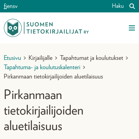
Siirry sisältöön
fi
en
sv
Haku
Etusivu
>
Kirjailijalle
>
Tapahtumat ja koulutukset
>
Tapahtuma- ja koulutuskalenteri
>
Pirkanmaan tietokirjailijoiden aluetilaisuus
Pirkanmaan
tietokirjailijoiden
aluetilaisuus