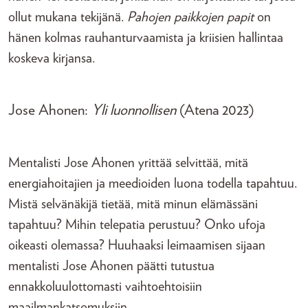
ollut mukana tekijänä.
Pahojen paikkojen papit
on
hänen kolmas rauhanturvaamista ja kriisien hallintaa
koskeva kirjansa.
Jose Ahonen:
Yli luonnollisen
(Atena 2023)
Mentalisti Jose Ahonen yrittää selvittää, mitä
energiahoitajien ja meedioiden luona todella tapahtuu.
Mistä selvänäkijä tietää, mitä minun elämässäni
tapahtuu? Mihin telepatia perustuu? Onko ufoja
oikeasti olemassa? Huuhaaksi leimaamisen sijaan
mentalisti Jose Ahonen päätti tutustua
ennakkoluulottomasti vaihtoehtoisiin
maailmankatsomuksiin.