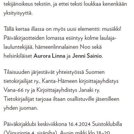
tekijänoikeus tekstiin, ja ettei teksti loukkaa kenenkään
yksityisyyttä.
Tällä kertaa illassa on myös uusi elementti: musiikki!
Päiväkirjaotteiden lomassa esiintyy kolme laulaja-
lauluntekijää, hämeenlinnalainen Noo sekä
helsinkiläiset
Aurora Linna
ja
Jenni Sainio
.
Tilaisuuden järjestävät yhteistyössä Suomen
tietokirjailijat ry., Kanta-Hämeen kirjoittajayhdistys
Vana-66 ry ja Kirjoittajayhdistys Janaki ry.
Tietokirjailijat tarjoaa iltaan osallistuville jäsenilleen
yhden juoman.
Päiväkirjaklubi keskiviikkona 16.4.2024 Suistoklubilla
(Viipurintie 4, sisäpiha). Avoin mikki klo 18–20,