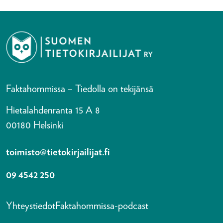
Faktahommissa – Tiedolla on tekijänsä
Hietalahdenranta 15 A 8
00180 Helsinki
toimisto@tietokirjailijat.fi
09 4542 250
Yhteystiedot
Faktahommissa-podcast