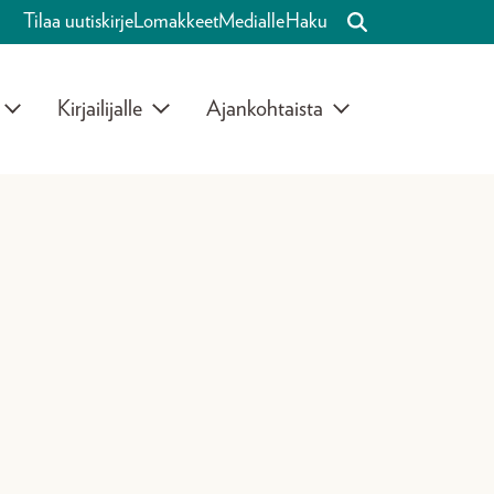
Tilaa uutiskirje
Lomakkeet
Medialle
Haku
Kirjailijalle
Ajankohtaista