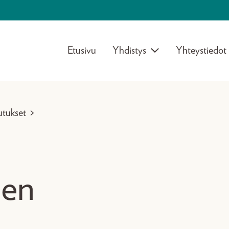
Etusivu
Yhdistys
Yhteystiedot
utukset
>
een