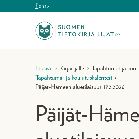
Siirry sisältöön
fi
en
sv
Etusivu
>
Kirjailijalle
>
Tapahtumat ja koul
Tapahtuma- ja koulutuskalenteri
>
Päijät-Hämeen aluetilaisuus 17.2.2026
Päijät-Häm