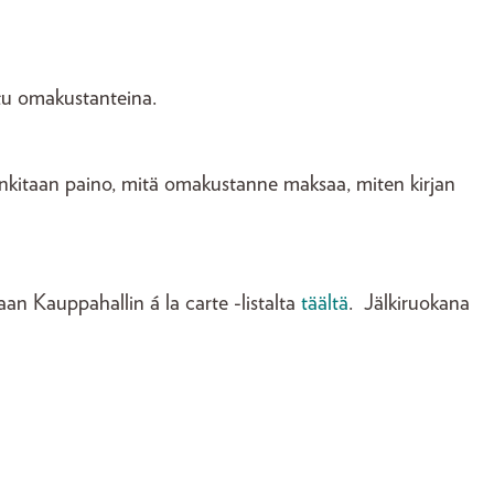
stu omakustanteina.
hankitaan paino, mitä omakustanne maksaa, miten kirjan
aan Kauppahallin á la carte -listalta
täältä
. Jälkiruokana