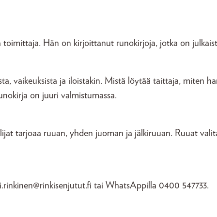
toimittaja. Hän on kirjoittanut runokirjoja, jotka on julkai
 vaikeuksista ja iloistakin. Mistä löytää taittaja, miten 
unokirja on juuri valmistumassa.
lijat tarjoaa ruuan, yhden juoman ja jälkiruuan. Ruuat valit
i.rinkinen@rinkisenjutut.fi tai WhatsAppilla 0400 547733.