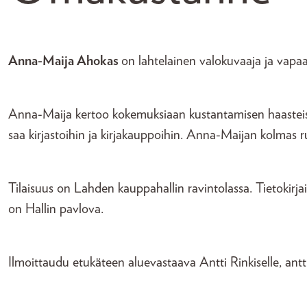
Anna-Maija Ahokas
on lahtelainen valokuvaaja ja vapaa 
Anna-Maija kertoo kokemuksiaan kustantamisen haasteista,
saa kirjastoihin ja kirjakauppoihin. Anna-Maijan kolmas r
Tilaisuus on Lahden kauppahallin ravintolassa. Tietokirjai
on Hallin pavlova.
Ilmoittaudu etukäteen aluevastaava Antti Rinkiselle, antt