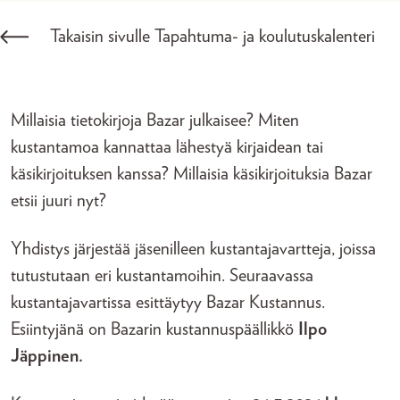
Takaisin sivulle Tapahtuma- ja koulutuskalenteri
Millaisia tietokirjoja Bazar julkaisee? Miten
kustantamoa kannattaa lähestyä kirjaidean tai
käsikirjoituksen kanssa? Millaisia käsikirjoituksia Bazar
etsii juuri nyt?
Yhdistys järjestää jäsenilleen kustantajavartteja, joissa
tutustutaan eri kustantamoihin. Seuraavassa
kustantajavartissa esittäytyy Bazar Kustannus.
Esiintyjänä on Bazarin kustannuspäällikkö
Ilpo
Jäppinen.