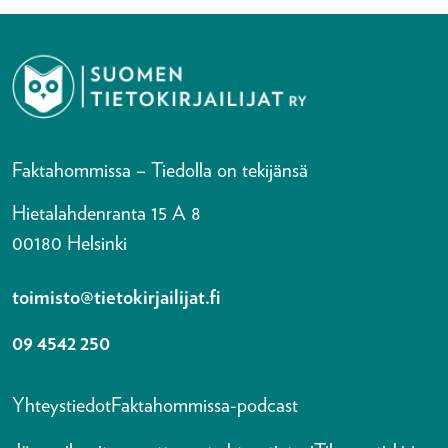
Faktahommissa – Tiedolla on tekijänsä
Hietalahdenranta 15 A 8
00180 Helsinki
toimisto@tietokirjailijat.fi
09 4542 250
Yhteystiedot
Faktahommissa-podcast