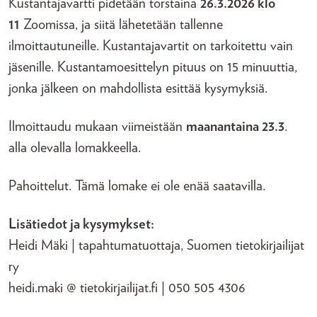
Kustantajavartti pidetään torstaina
26.3.2026 klo
11
Zoomissa, ja siitä lähetetään tallenne
ilmoittautuneille. Kustantajavartit on tarkoitettu vain
jäsenille. Kustantamoesittelyn pituus on 15 minuuttia,
jonka jälkeen on mahdollista esittää kysymyksiä.
Ilmoittaudu mukaan viimeistään
maanantaina 23.3
.
alla olevalla lomakkeella.
Pahoittelut. Tämä lomake ei ole enää saatavilla.
Lisätiedot ja kysymykset:
Heidi Mäki | tapahtumatuottaja, Suomen tietokirjailijat
ry
heidi.maki @ tietokirjailijat.fi | 050 505 4306