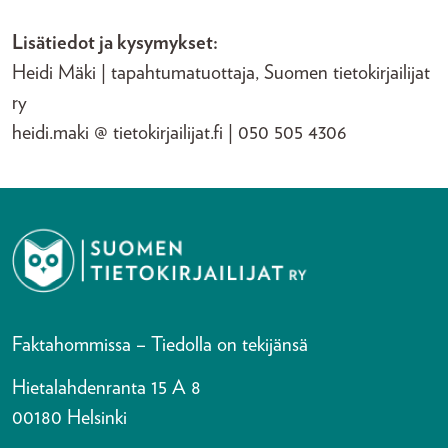
Lisätiedot ja kysymykset:
Heidi Mäki | tapahtumatuottaja, Suomen tietokirjailijat
ry
heidi.maki @ tietokirjailijat.fi | 050 505 4306
Faktahommissa – Tiedolla on tekijänsä
Hietalahdenranta 15 A 8
00180 Helsinki