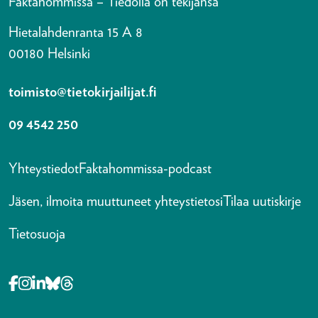
Faktahommissa – Tiedolla on tekijänsä
Hietalahdenranta 15 A 8
00180 Helsinki
toimisto@tietokirjailijat.fi
09 4542 250
Yhteystiedot
Faktahommissa-podcast
Jäsen, ilmoita muuttuneet yhteystietosi
Tilaa uutiskirje
Tietosuoja
Opens in a new tab Facebook-f
Opens in a new tab Instagram
Opens in a new tab Linkedin-in
Opens in a new tab Bluesky
Opens in a new tab Threads