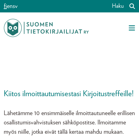
Siirry sisältöön
fi
en
sv
Haku
Kiitos ilmoittautumisestasi Kirjoitustreffeille!
Lähetämme 10 ensimmäiselle ilmoittautuneelle erillisen
osallistumisvahvistuksen sähköpostitse. Ilmoitamme
myös niille, jotka eivät tällä kertaa mahdu mukaan.