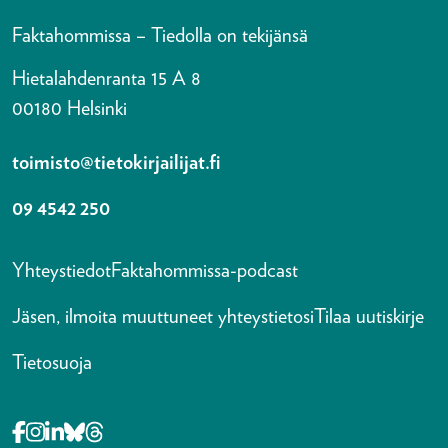
Faktahommissa – Tiedolla on tekijänsä
Hietalahdenranta 15 A 8
00180 Helsinki
toimisto@tietokirjailijat.fi
09 4542 250
Yhteystiedot
Faktahommissa-podcast
Jäsen, ilmoita muuttuneet yhteystietosi
Tilaa uutiskirje
Tietosuoja
Opens in a new tab Facebook-f
Opens in a new tab Instagram
Opens in a new tab Linkedin-in
Opens in a new tab Bluesky
Opens in a new tab Threads