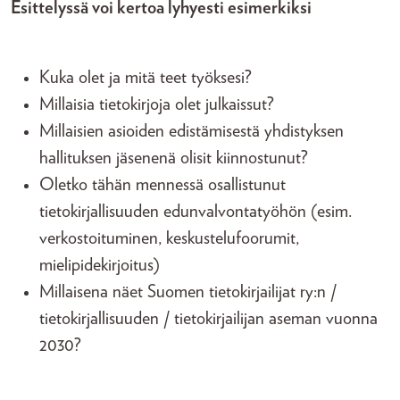
Esittelyssä voi kertoa lyhyesti esimerkiksi
Kuka olet ja mitä teet työksesi?
Millaisia tietokirjoja olet julkaissut?
Millaisien asioiden edistämisestä yhdistyksen
hallituksen jäsenenä olisit kiinnostunut?
Oletko tähän mennessä osallistunut
tietokirjallisuuden edunvalvontatyöhön (esim.
verkostoituminen, keskustelufoorumit,
mielipidekirjoitus)
Millaisena näet Suomen tietokirjailijat ry:n /
tietokirjallisuuden / tietokirjailijan aseman vuonna
2030?