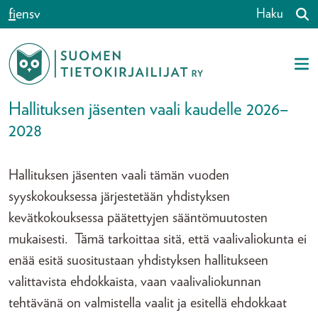
Siirry sisältöön
fi
en
sv
Haku
Hallituksen jäsenten vaali kaudelle 2026–
2028
Hallituksen jäsenten vaali tämän vuoden
syyskokouksessa järjestetään yhdistyksen
kevätkokouksessa päätettyjen sääntömuutosten
mukaisesti. Tämä tarkoittaa sitä, että vaalivaliokunta ei
enää esitä suositustaan yhdistyksen hallitukseen
valittavista ehdokkaista, vaan vaalivaliokunnan
tehtävänä on valmistella vaalit ja esitellä ehdokkaat