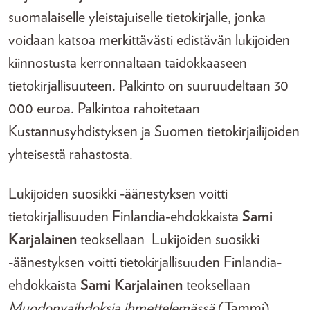
suomalaiselle yleistajuiselle tietokirjalle, jonka
voidaan katsoa merkittävästi edistävän lukijoiden
kiinnostusta kerronnaltaan taidokkaaseen
tietokirjallisuuteen. Palkinto on suuruudeltaan 30
000 euroa. Palkintoa rahoitetaan
Kustannusyhdistyksen ja Suomen tietokirjailijoiden
yhteisestä rahastosta.
Lukijoiden suosikki -äänestyksen voitti
tietokirjallisuuden Finlandia-ehdokkaista
Sami
Karjalainen
teoksellaan Lukijoiden suosikki
-äänestyksen voitti tietokirjallisuuden Finlandia-
ehdokkaista
Sami Karjalainen
teoksellaan
Muodonvaihdoksia ihmettelemässä
(Tammi). .