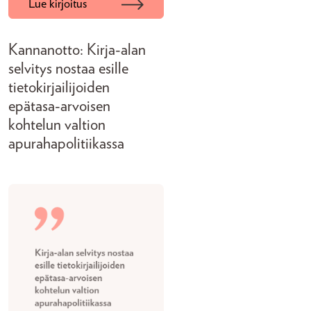
Lue kirjoitus
Kannanotto: Kirja-alan
selvitys nostaa esille
tietokirjailijoiden
epätasa-arvoisen
kohtelun valtion
apurahapolitiikassa