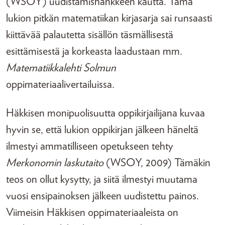
(WSOY) uudistamishankkeen kautta. Tämä
lukion pitkän matematiikan kirjasarja sai runsaasti
kiittävää palautetta sisällön täsmällisestä
esittämisestä ja korkeasta laadustaan mm.
Matematiikkalehti Solmun
oppimateriaalivertailuissa.
Häkkisen monipuolisuutta oppikirjailijana kuvaa
hyvin se, että lukion oppikirjan jälkeen häneltä
ilmestyi ammatilliseen opetukseen tehty
Merkonomin laskutaito
(WSOY, 2009) Tämäkin
teos on ollut kysytty, ja siitä ilmestyi muutama
vuosi ensipainoksen jälkeen uudistettu painos.
Viimeisin Häkkisen oppimateriaaleista on