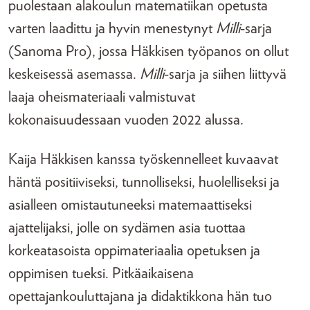
puolestaan alakoulun matematiikan opetusta
varten laadittu ja hyvin menestynyt
Milli
-sarja
(Sanoma Pro), jossa Häkkisen työpanos on ollut
keskeisessä asemassa.
Milli
-sarja ja siihen liittyvä
laaja oheismateriaali valmistuvat
kokonaisuudessaan vuoden 2022 alussa.
Kaija Häkkisen kanssa työskennelleet kuvaavat
häntä positiiviseksi, tunnolliseksi, huolelliseksi ja
asialleen omistautuneeksi matemaattiseksi
ajattelijaksi, jolle on sydämen asia tuottaa
korkeatasoista oppimateriaalia opetuksen ja
oppimisen tueksi. Pitkäaikaisena
opettajankouluttajana ja didaktikkona hän tuo