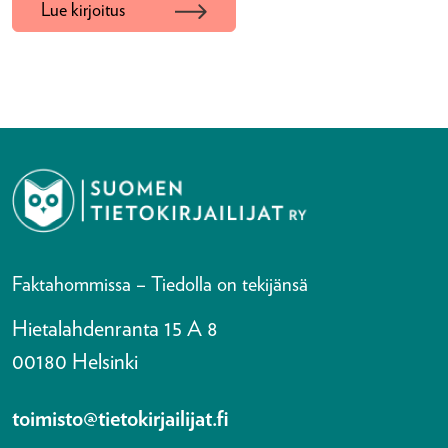
Lue kirjoitus
Faktahommissa – Tiedolla on tekijänsä
Hietalahdenranta 15 A 8
00180 Helsinki
toimisto@tietokirjailijat.fi