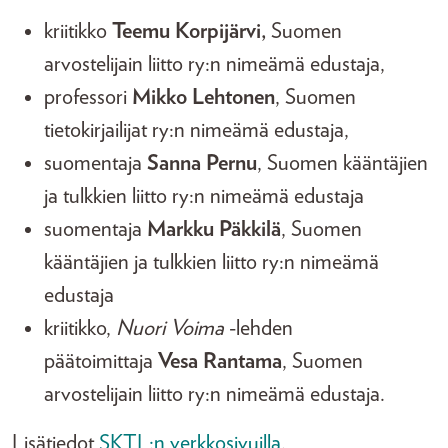
kriitikko
Teemu Korpijärvi,
Suomen
arvostelijain liitto ry:n nimeämä edustaja,
professori
Mikko Lehtonen
, Suomen
tietokirjailijat ry:n nimeämä edustaja,
suomentaja
Sanna Pernu
, Suomen kääntäjien
ja tulkkien liitto ry:n nimeämä edustaja
suomentaja
Markku Päkkilä
, Suomen
kääntäjien ja tulkkien liitto ry:n nimeämä
edustaja
kriitikko,
Nuori Voima
-lehden
päätoimittaja
Vesa Rantama
, Suomen
arvostelijain liitto ry:n nimeämä edustaja.
Lisätiedot
SKTL:n verkkosivuilla
.