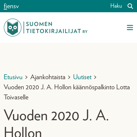
Siirry sisältöön
fi
en
sv
Haku
Etusivu
>
Ajankohtaista
>
Uutiset
>
Vuoden 2020 J. A. Hollon käännöspalkinto Lotta
Toivaselle
Vuoden 2020 J. A.
Hollon