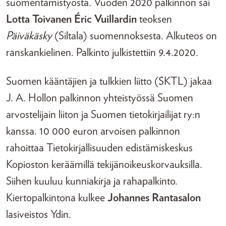
suomentamistyöstä. Vuoden 2020 palkinnon sai
Lotta Toivanen
Éric Vuillardin
teoksen
Päiväkäsky
(Siltala) suomennoksesta. Alkuteos on
ranskankielinen. Palkinto julkistettiin 9.4.2020.
Suomen kääntäjien ja tulkkien liitto (SKTL) jakaa
J. A. Hollon palkinnon yhteistyössä Suomen
arvostelijain liiton ja Suomen tietokirjailijat ry:n
kanssa. 10 000 euron arvoisen palkinnon
rahoittaa Tietokirjallisuuden edistämiskeskus
Kopioston keräämillä tekijänoikeuskorvauksilla.
Siihen kuuluu kunniakirja ja rahapalkinto.
Kiertopalkintona kulkee
Johannes Rantasalon
lasiveistos Ydin.