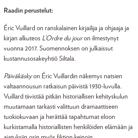
Raadin perustelut:
Éric Vuillard on ranskalainen kirjailija ja ohjaaja ja
kirjan alkuteos
L’Ordre du jour
on ilmestynyt
vuonna 2017. Suomennoksen on julkaissut
kustannusosakeyhtiö Siltala.
Päiväkäsky
on Éric Vuillardin näkemys natsien
valtaannousun ratkaisun päivistä 1930-luvulla.
Vuillard tiivistää pitkän historiallisen kehityskulun
muutamaan tarkasti valittuun dramaattiseen
tuokiokuvaan ja herättää tapahtumat eloon
kurkistamalla historiallisten henkilöiden elämään ja
ajatuksiin osin myös fiktion keinoin.