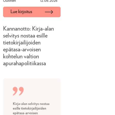
Uutinen
12.06.2026
Lue kirjoitus
Kannanotto: Kirja-alan
selvitys nostaa esille
tietokirjailijoiden
epätasa-arvoisen
kohtelun valtion
apurahapolitiikassa