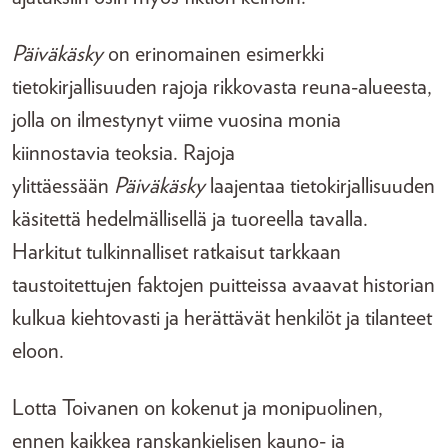
Päiväkäsky
on erinomainen esimerkki
tietokirjallisuuden rajoja rikkovasta reuna-alueesta,
jolla on ilmestynyt viime vuosina monia
kiinnostavia teoksia. Rajoja
ylittäessään
Päiväkäsky
laajentaa tietokirjallisuuden
käsitettä hedelmällisellä ja tuoreella tavalla.
Harkitut tulkinnalliset ratkaisut tarkkaan
taustoitettujen faktojen puitteissa avaavat historian
kulkua kiehtovasti ja herättävät henkilöt ja tilanteet
eloon.
Lotta Toivanen on kokenut ja monipuolinen,
ennen kaikkea ranskankielisen kauno- ja