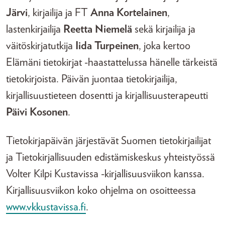
Järvi
, kirjailija ja FT
Anna Kortelainen
,
lastenkirjailija
Reetta Niemelä
sekä kirjailija ja
väitöskirjatutkija
Iida Turpeinen
, joka kertoo
Elämäni tietokirjat -haastattelussa hänelle tärkeistä
tietokirjoista. Päivän juontaa tietokirjailija,
kirjallisuustieteen dosentti ja kirjallisuusterapeutti
Päivi Kosonen
.
Tietokirjapäivän järjestävät Suomen tietokirjailijat
ja Tietokirjallisuuden edistämiskeskus yhteistyössä
Volter Kilpi Kustavissa -kirjallisuusviikon kanssa.
Kirjallisuusviikon koko ohjelma on osoitteessa
www.vkkustavissa.fi
.