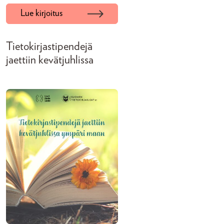
Lue kirjoitus
Tietokirjastipendejä
jaettiin kevätjuhlissa