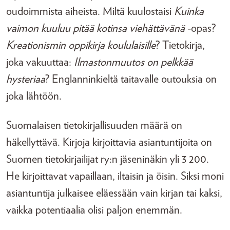
oudoimmista aiheista. Miltä kuulostaisi
Kuinka
vaimon kuuluu pitää kotinsa viehättävänä
-opas?
Kreationismin oppikirja koululaisille
? Tietokirja,
joka vakuuttaa:
Ilmastonmuutos on pelkkää
hysteriaa
? Englanninkieltä taitavalle outouksia on
joka lähtöön.
Suomalaisen tietokirjallisuuden määrä on
häkellyttävä. Kirjoja kirjoittavia asiantuntijoita on
Suomen tietokirjailijat ry:n jäseninäkin yli 3 200.
He kirjoittavat vapaillaan, iltaisin ja öisin. Siksi moni
asiantuntija julkaisee eläessään vain kirjan tai kaksi,
vaikka potentiaalia olisi paljon enemmän.