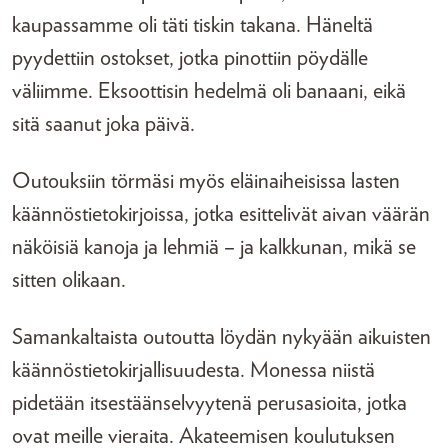
kaupassamme oli täti tiskin takana. Häneltä
pyydettiin ostokset, jotka pinottiin pöydälle
väliimme. Eksoottisin hedelmä oli banaani, eikä
sitä saanut joka päivä.
Outouksiin törmäsi myös eläinaiheisissa lasten
käännöstietokirjoissa, jotka esittelivät aivan väärän
näköisiä kanoja ja lehmiä – ja kalkkunan, mikä se
sitten olikaan.
Samankaltaista outoutta löydän nykyään aikuisten
käännöstietokirjallisuudesta. Monessa niistä
pidetään itsestäänselvyytenä perusasioita, jotka
ovat meille vieraita. Akateemisen koulutuksen