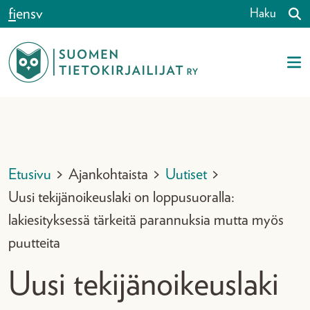
Siirry sisältöön
fi
en
sv
Haku
Etusivu
>
Ajankohtaista
>
Uutiset
>
Uusi tekijänoikeuslaki on loppusuoralla:
lakiesityksessä tärkeitä parannuksia mutta myös
puutteita
Uusi tekijänoikeuslaki