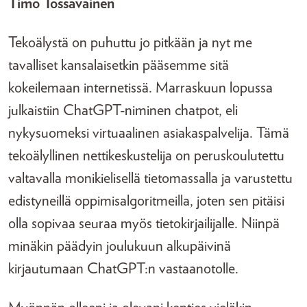
Timo Tossavainen
Tekoälystä on puhuttu jo pitkään ja nyt me
tavalliset kansalaisetkin pääsemme sitä
kokeilemaan internetissä. Marraskuun lopussa
julkaistiin ChatGPT-niminen chatpot, eli
nykysuomeksi virtuaalinen asiakaspalvelija. Tämä
tekoälyllinen nettikeskustelija on peruskoulutettu
valtavalla monikielisellä tietomassalla ja varustettu
edistyneillä oppimisalgoritmeilla, joten sen pitäisi
olla sopivaa seuraa myös tietokirjailijalle. Niinpä
minäkin päädyin joulukuun alkupäivinä
kirjautumaan ChatGPT:n vastaanotolle.