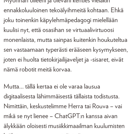
Myönnän olleeni ja olevani kenties vieläkin
ennakkoluuloinen tekoälyihmeitä kohtaan. Ehkä
joku toinenkin käpylehmäpedagogi mielellään
kuulisi nyt, että osasihan se virtuaalivirtuoosi
monenlaista, mutta sainpas kuitenkin houkuteltua
sen vastaamaan typerästi erääseen kysymykseen,
joten ei huolta tietokirjailijaveljet ja -sisaret, eivät
nämä robotit meitä korvaa.
Mutta… tällä kertaa ei ole varaa lausua
digitaalisesta lähimmäisestä tällaista todistusta.
Nimittäin, keskustelimme Herra tai Rouva – vai
mikä se nyt lienee – ChatGPT:n kanssa aivan
älykkään oloisesti musiikkimaailman kuulumisten