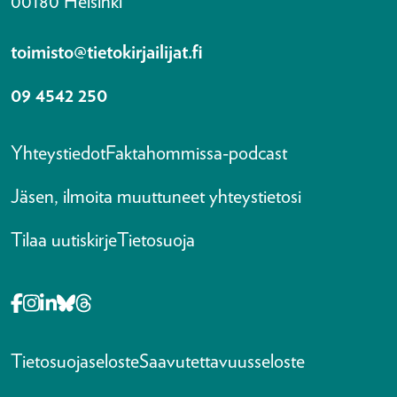
00180 Helsinki
toimisto@tietokirjailijat.fi
09 4542 250
Yhteystiedot
Faktahommissa-podcast
Jäsen, ilmoita muuttuneet yhteystietosi
Tilaa uutiskirje
Tietosuoja
Opens in a new tab Facebook-f
Opens in a new tab Instagram
Opens in a new tab Linkedin-in
Opens in a new tab Bluesky
Opens in a new tab Threads
Tietosuojaseloste
Saavutettavuusseloste