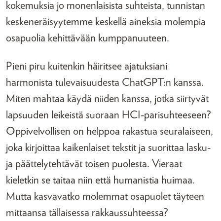
kokemuksia jo monenlaisista suhteista, tunnistan
keskeneräisyytemme keskellä aineksia molempia
osapuolia kehittävään kumppanuuteen.
Pieni piru kuitenkin häiritsee ajatuksiani
harmonista tulevaisuudesta ChatGPT:n kanssa.
Miten mahtaa käydä niiden kanssa, jotka siirtyvät
lapsuuden leikeistä suoraan HCI-parisuhteeseen?
Oppivelvollisen on helppoa rakastua seuralaiseen,
joka kirjoittaa kaikenlaiset tekstit ja suorittaa lasku-
ja päättelytehtävät toisen puolesta. Vieraat
kieletkin se taitaa niin että humanistia huimaa.
Mutta kasvavatko molemmat osapuolet täyteen
mittaansa tällaisessa rakkaussuhteessa?