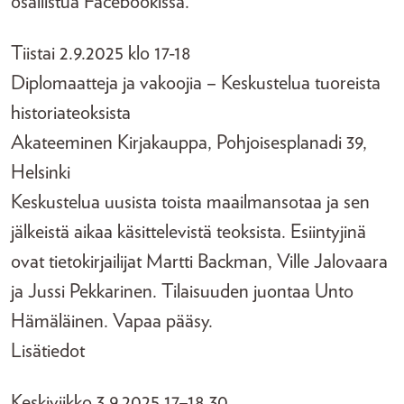
osallistua Facebookissa.
Tiistai 2.9.2025 klo 17-18
Diplomaatteja ja vakoojia – Keskustelua tuoreista
historiateoksista
Akateeminen Kirjakauppa, Pohjoisesplanadi 39,
Helsinki
Keskustelua uusista toista maailmansotaa ja sen
jälkeistä aikaa käsittelevistä teoksista. Esiintyjinä
ovat tietokirjailijat Martti Backman, Ville Jalovaara
ja Jussi Pekkarinen. Tilaisuuden juontaa Unto
Hämäläinen. Vapaa pääsy.
Lisätiedot
Keskiviikko 3.9.2025 17–18.30