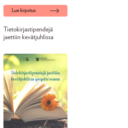
Lue kirjoitus
Tietokirjastipendejä
jaettiin kevätjuhlissa