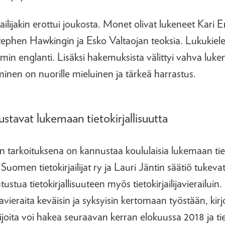
ailijakin erottui joukosta. Monet olivat lukeneet Kari E
ephen Hawkingin ja Esko Valtaojan teoksia. Lukukiel
min englanti. Lisäksi hakemuksista välittyi vahva lukem
eminen on nuorille mieluinen ja tärkeä harrastus.
stavat lukemaan tietokirjallisuutta
in tarkoituksena on kannustaa koululaisia lukemaan tiet
 Suomen tietokirjailijat ry ja Lauri Jäntin säätiö tukeva
ustua tietokirjallisuuteen myös tietokirjailijavierailuin
ijavieraita keväisin ja syksyisin kertomaan työstään, kirj
ilijoita voi hakea seuraavan kerran elokuussa 2018 ja ti