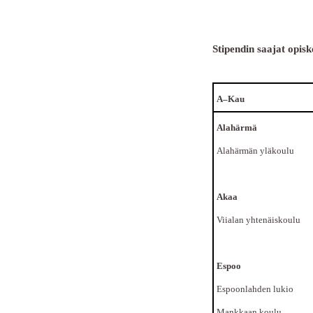
Stipendin saajat opisk
A–Kau
Alahärmä
Alahärmän yläkoulu
Akaa
Viialan yhtenäiskoulu
Espoo
Espoonlahden lukio
Mankkaan koulu