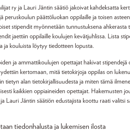
lijat ry ja Lauri Jäntin säätiö jakoivat kahdeksatta ker
jä peruskoulun päättöluokan oppilaille ja toisen asteen o
iset stipendit myönnetään tunnustuksena ahkerasta ti
ndit jaettiin oppilaille koulujen kevätjuhlissa. Lista st
a ja kouluista löytyy tiedotteen lopusta.
oiden ja ammattikoulujen opettajat hakivat stipendejä o
dettiin kertomaan, mitä tietokirjoja oppilas on luken
in tietyn alan tietokirjallisuudesta ja miten tämä ilmen
isesti kaikkien oppiaineiden opettajat. Hakemusten 
:n ja Lauri Jäntin säätiön edustajista koottu raati valitsi 
etaan tiedonhalusta ja lukemisen ilosta