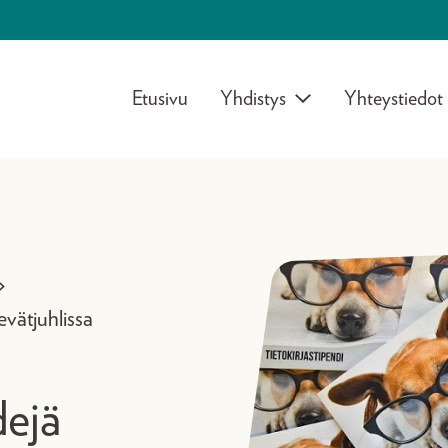
Etusivu
Yhdistys
Yhteystiedot
>
kevätjuhlissa
dejä