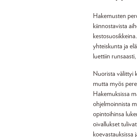
Hakemusten perus
kiinnostavista aih
kestosuosikkeina. 
yhteiskunta ja elä
luettiin runsaast
Nuorista välittyi 
mutta myös pereh
Hakemuksissa main
ohjelmoinnista mus
opintoihinsa luke
oivallukset tuliv
koevastauksissa j