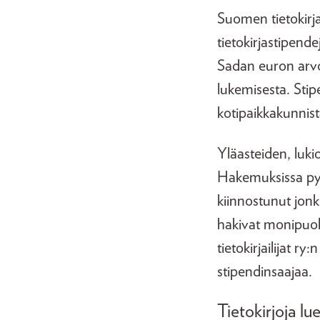
Suomen tietokirjai
tietokirjastipende
Sadan euron arvo
lukemisesta. Stipe
kotipaikkakunnist
Yläasteiden, luki
Hakemuksissa pyy
kiinnostunut jonk
hakivat monipuol
tietokirjailijat ry
stipendinsaajaa.
Tietokirjoja lu