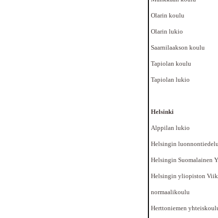
Olarin koulu
Olarin lukio
Saarnilaakson koulu
Tapiolan koulu
Tapiolan lukio
Helsinki
Alppilan lukio
Helsingin luonnontiedel
Helsingin Suomalainen Y
Helsingin yliopiston Viik
normaalikoulu
Herttoniemen yhteiskoul