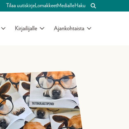
Tilaa uutiskirje
Lomakkeet
Medialle
Haku
Kirjailijalle
Ajankohtaista