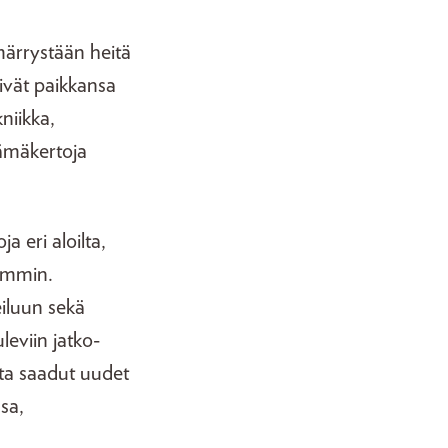
märrystään heitä
tivät paikkansa
niikka,
lämäkertoja
a eri aloilta,
vemmin.
eiluun sekä
leviin jatko-
sta saadut uudet
sa,