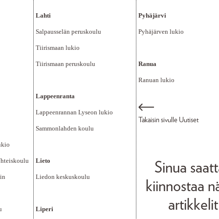
Lahti
Pyhäjärvi
Salpausselän peruskoulu
Pyhäjärven lukio
Tiirismaan lukio
Tiirismaan peruskoulu
Ranua
Ranuan lukio
Lappeenranta
Lappeenrannan Lyseon lukio
Takaisin sivulle Uutiset
Sammonlahden koulu
ukio
hteiskoulu
Lieto
Sinua saat
in
Liedon keskuskoulu
kiinnostaa 
artikkelit
u
Liperi