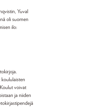
nqvistin, Yuval
enä oli suomen
isen ilo:
okirjoja.
t koululaisten
. Koulut voivat
oistaan ja niiden
etokirjastipendejä