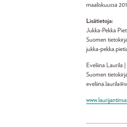
maaliskuussa 201
Lisätietoja:
Jukka-Pekka Pie
Suomen tietokirj
jukka-pekka.pieti
Eveliina Laurila |
Suomen tietokirja
eveliina.laurila@s
www.laurijantinsaa