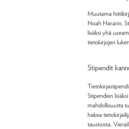
Muutama hittikirj
Noah Hararin, St
lisäksi yhä useam
tietokirjojen luk
Stipendit kannu
Tietokirjastipend
Stipendien lisäksi
mahdollisuutta tut
hakea tietokirjail
taustoista. Viera