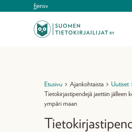
Siirry sisältöön
fi
en
sv
Etusivu
>
Ajankohtaista
>
Uutiset
Tietokirjastipendejä jaettiin jälleen 
ympäri maan
Tietokirjastipen