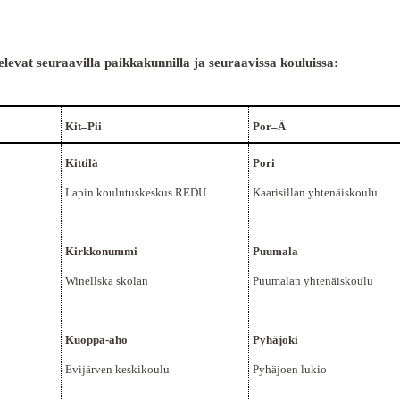
elevat seuraavilla paikkakunnilla ja seuraavissa kouluissa:
Kit–Pii
Por–Ä
Kittilä
Pori
Lapin koulutuskeskus REDU
Kaarisillan yhtenäiskoulu
Kirkkonummi
Puumala
Winellska skolan
Puumalan yhtenäiskoulu
Kuoppa-aho
Pyhäjoki
Evijärven keskikoulu
Pyhäjoen lukio