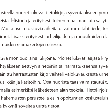
teella nuoret lukevat tietokirjoja syventääkseen ym
eista. Historia ja erityisesti toinen maailmansota säilyt
Muita usein toistuvia aiheita olivat mm. tähtitiede, tek
imet. Lisäksi erityisesti urheilijoiden ja muusikoiden e
i, muiden elämäkertojen ohessa.
kuva monipuolisina lukijoina. Monet lukivat laajasti kirjoj
tyäkseen tiettyyn aihepiiriin tai harrastukseensa sy
ittu harrastusten kirjo vaihteli valokuvauksesta urh
iikkiin ja käsitöihin. Osa nuorista taas valmistautui tu
malla esimerkiksi lääketieteen alan teoksia. Tietokirjoi
at hakemusten perusteella esiin oppituntien keskusteluis
a kykynä soveltaa uutta tietoa.