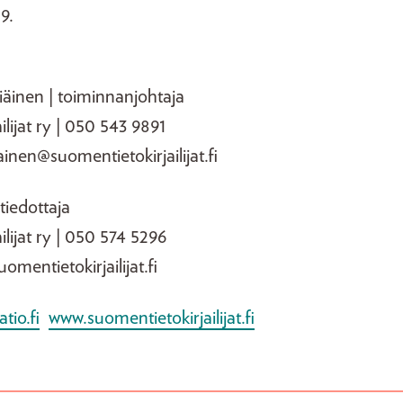
9.
tiäinen | toiminnanjohtaja
ailijat ry | 050 543 9891
ainen@suomentietokirjailijat.fi
 tiedottaja
ilijat ry | 050 574 5296
uomentietokirjailijat.fi
tio.fi
www.suomentietokirjailijat.fi