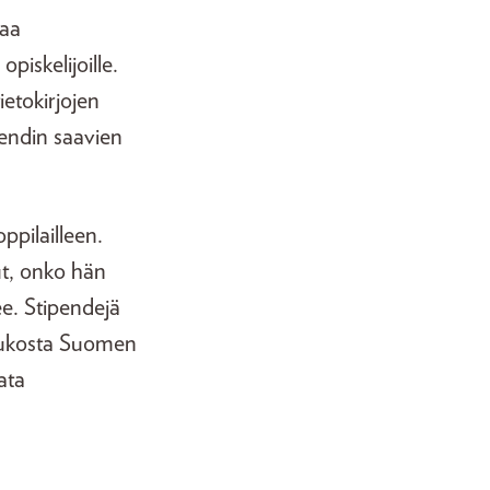
taa
piskelijoille.
etokirjojen
ipendin saavien
ppilailleen.
ut, onko hän
ee. Stipendejä
joukosta Suomen
sata