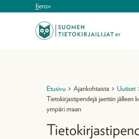
Siirry sisältöön
fi
en
sv
Etusivu
>
Ajankohtaista
>
Uutiset
Tietokirjastipendejä jaettiin jälleen 
ympäri maan
Tietokirjastipen