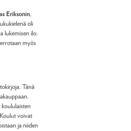
s Eriksonin
,
ukukielenä oli
a lukemisen ilo:
 kerrotaan myös
tokirjoja. Tänä
rjakauppaan.
t koululaisten
. Koulut voivat
oistaan ja niiden