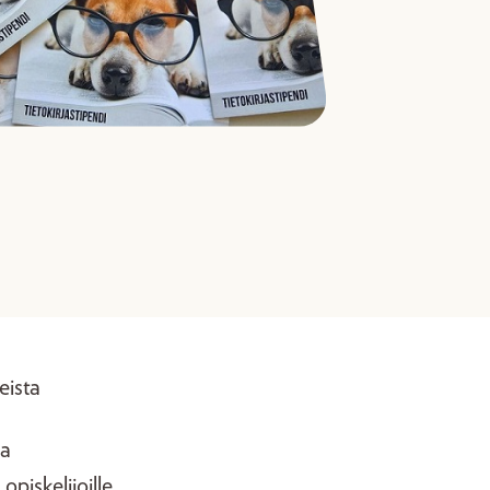
eista
aa
piskelijoille.