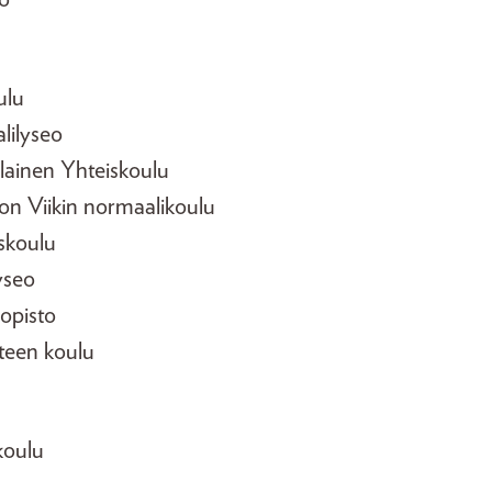
ulu
lilyseo
lainen Yhteiskoulu
ton Viikin normaalikoulu
skoulu
yseo
sopisto
steen koulu
koulu