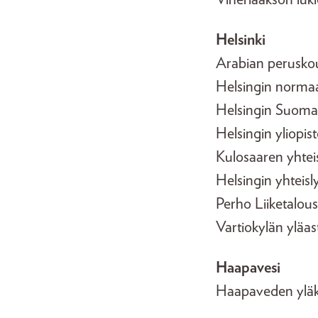
Helsinki
Arabian perusko
Helsingin normaa
Helsingin Suoma
Helsingin yliopis
Kulosaaren yhtei
Helsingin yhteisl
Perho Liiketalou
Vartiokylän yläa
Haapavesi
Haapaveden ylä