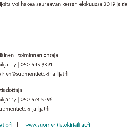
ilijoita voi hakea seuraavan kerran elokuussa 2019 ja ti
etiäinen | toiminnanjohtaja
ailijat ry | 050 543 9891
iainen@suomentietokirjailijat.fi
 tiedottaja
ilijat ry | 050 574 5296
uomentietokirjailijat.fi
atio.fi
|
www.suomentietokirjailijat.fi