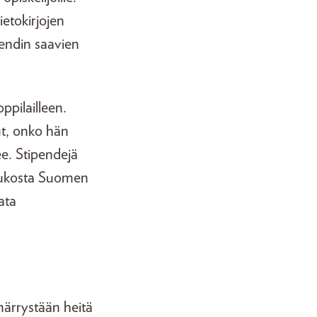
etokirjojen
ipendin saavien
ppilailleen.
ut, onko hän
ee. Stipendejä
joukosta Suomen
sata
märrystään heitä