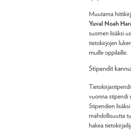
Muutama hittikirj
Yuval Noah Har
suomen lisäksi us
tietokirjojen luk
muille oppilaille.
Stipendit kannus
Tietokirjastipend
vuonna stipendi 
Stipendien lisäksi
mahdollisuutta tut
hakea tietokirjail