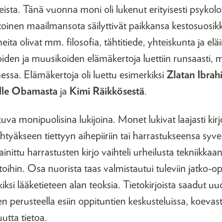
heista. Tänä vuonna moni oli lukenut erityisesti psykolo
 toinen maailmansota säilyttivät paikkansa kestosuosik
heita olivat mm. filosofia, tähtitiede, yhteiskunta ja elä
lijoiden ja muusikoiden elämäkertoja luettiin runsaasti,
ssa. Elämäkertoja oli luettu esimerkiksi
Zlatan Ibrah
lle Obamasta
ja
Kimi Räikkösestä
.
kuva monipuolisina lukijoina. Monet lukivat laajasti kirjoj
tyäkseen tiettyyn aihepiiriin tai harrastukseensa sy
ittu harrastusten kirjo vaihteli urheilusta tekniikkaan
itoihin. Osa nuorista taas valmistautui tuleviin jatko-o
iksi lääketieteen alan teoksia. Tietokirjoista saadut uu
n perusteella esiin oppituntien keskusteluissa, koevast
utta tietoa.