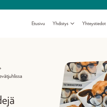
Etusivu
Yhdistys
Yhteystiedot
>
kevätjuhlissa
dejä