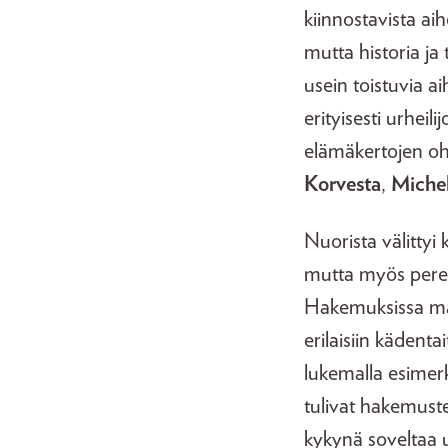
kiinnostavista ai
mutta historia ja
usein toistuvia ai
erityisesti urhei
elämäkertojen ohe
Korvesta
,
Miche
Nuorista välittyi 
mutta myös pereh
Hakemuksissa main
erilaisiin kädenta
lukemalla esimerk
tulivat hakemuste
kykynä soveltaa u