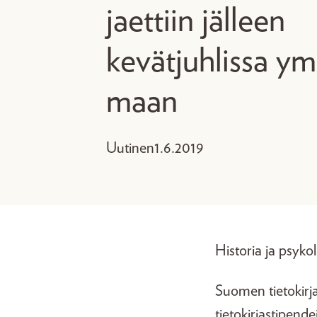
jaettiin jälleen
kevätjuhlissa ym
maan
Uutinen
1.6.2019
Historia ja psyko
Suomen tietokirjai
tietokirjastipende