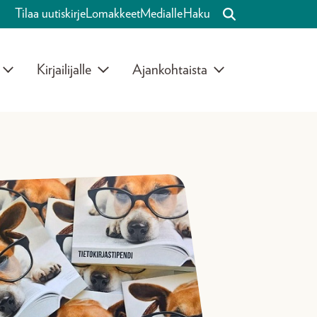
Tilaa uutiskirje
Lomakkeet
Medialle
Haku
Kirjailijalle
Ajankohtaista