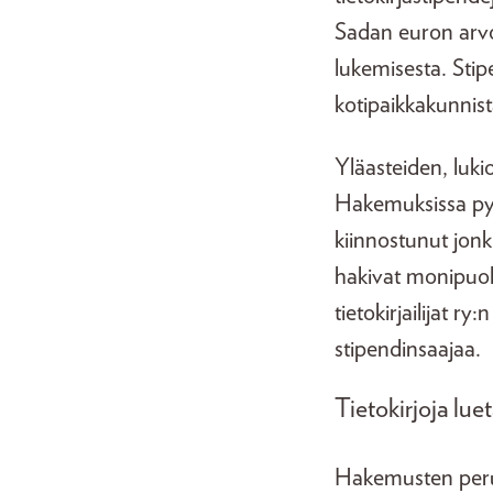
Sadan euron arvo
lukemisesta. Stipe
kotipaikkakunnist
Yläasteiden, luki
Hakemuksissa pyy
kiinnostunut jonk
hakivat monipuol
tietokirjailijat ry
stipendinsaajaa.
Tietokirjoja lue
Hakemusten perus