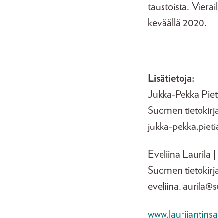
taustoista. Viera
keväällä 2020.
Lisätietoja:
Jukka-Pekka Pi
Suomen tietokirj
jukka-pekka.piet
Eveliina Laurila |
Suomen tietokirja
eveliina.laurila@s
www.laurijantinsa