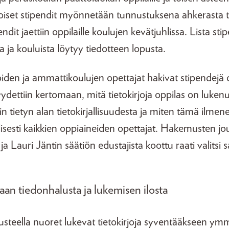
iset stipendit myönnetään tunnustuksena ahkerasta ti
ndit jaettiin oppilaille koulujen kevätjuhlissa. Lista st
a ja kouluista löytyy tiedotteen lopusta.
oiden ja ammattikoulujen opettajat hakivat stipendejä o
dettiin kertomaan, mitä tietokirjoja oppilas on luken
in tietyn alan tietokirjallisuudesta ja miten tämä ilmen
isesti kaikkien oppiaineiden opettajat. Hakemusten 
:n ja Lauri Jäntin säätiön edustajista koottu raati valitsi 
taan tiedonhalusta ja lukemisen ilosta
teella nuoret lukevat tietokirjoja syventääkseen ym