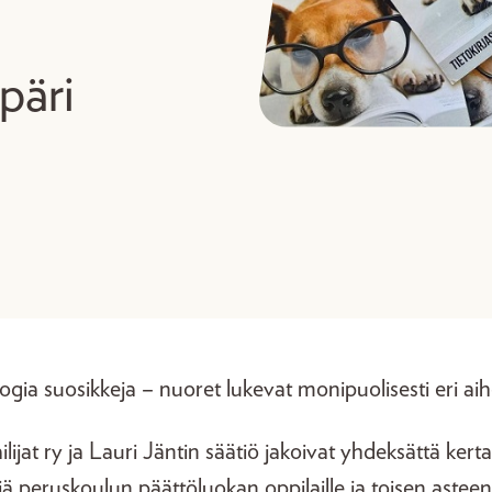
päri
logia suosikkeja – nuoret lukevat monipuolisesti eri aih
lijat ry ja Lauri Jäntin säätiö jakoivat yhdeksättä kert
jä peruskoulun päättöluokan oppilaille ja toisen asteen o