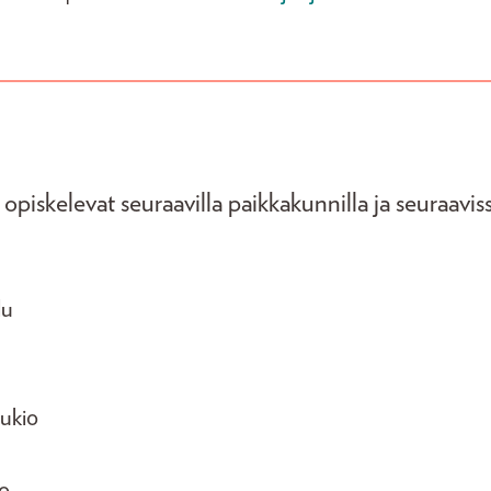
 opiskelevat seuraavilla paikkakunnilla ja seuraavis
lu
lukio
io