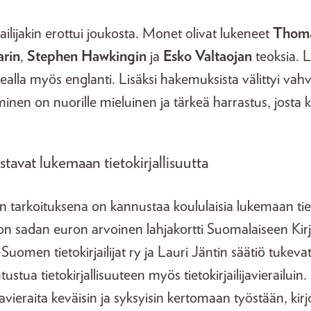
ailijakin erottui joukosta. Monet olivat lukeneet
Thoma
arin
,
Stephen Hawkingin
ja
Esko Valtaojan
teoksia. L
ealla myös englanti. Lisäksi hakemuksista välittyi vahv
eminen on nuorille mieluinen ja tärkeä harrastus, josta
tavat lukemaan tietokirjallisuutta
in tarkoituksena on kannustaa koululaisia lukemaan tie
on sadan euron arvoinen lahjakortti Suomalaiseen Ki
 Suomen tietokirjailijat ry ja Lauri Jäntin säätiö tukeva
ustua tietokirjallisuuteen myös tietokirjailijavierailuin
ijavieraita keväisin ja syksyisin kertomaan työstään, kirj