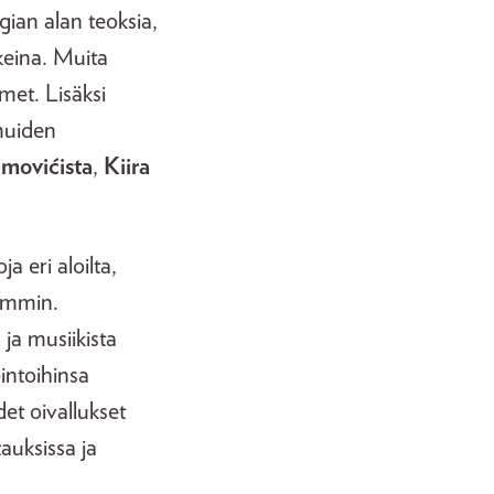
gian alan teoksia,
keina. Muita
imet. Lisäksi
 muiden
imovićista
,
Kiira
a eri aloilta,
vemmin.
 ja musiikista
pintoihinsa
det oivallukset
auksissa ja