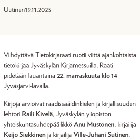
Uutinen
19.11.2025
Viihdyttävä Tietokirjaraati ruotii viittä ajankohtaista
tietokirjaa Jyväskylän Kirjamessuilla. Raati
pidetään lauantaina
22. marraskuuta klo 14
Jyväsjärvi-lavalla.
Kirjoja arvioivat raadissaäidinkielen ja kirjallisuuden
lehtori
Raili Kivelä
, Jyväskylän yliopiston
yhteiskuntasuhdepäällikkö
Anu Mustonen
, kirjailija
Keijo Siekkinen
ja kirjailija
Ville-Juhani Sutinen
.