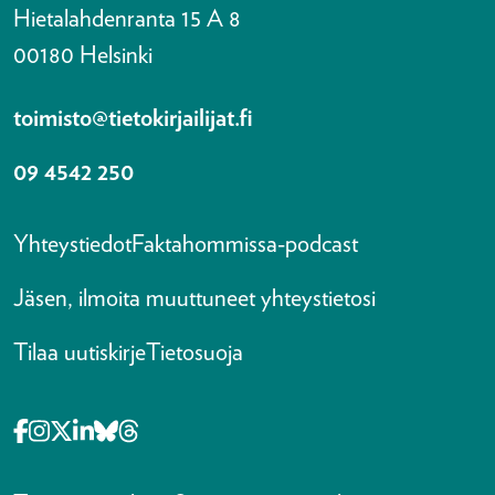
Hietalahdenranta 15 A 8
00180 Helsinki
toimisto@tietokirjailijat.fi
09 4542 250
Yhteystiedot
Faktahommissa-podcast
Jäsen, ilmoita muuttuneet yhteystietosi
Tilaa uutiskirje
Tietosuoja
Opens in a new tab Facebook-f
Opens in a new tab Instagram
Opens in a new tab X-twitter
Opens in a new tab Linkedin-in
Opens in a new tab Bluesky
Opens in a new tab Threads