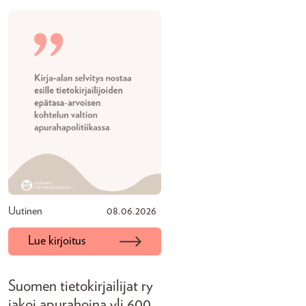
Uutinen
08.06.2026
Lue kirjoitus
Suomen tietokirjailijat ry
jakoi apurahoina yli 600