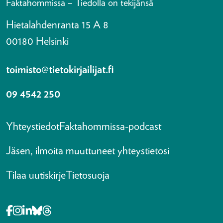
Faktahommissa – Tiedolla on tekijänsä
Hietalahdenranta 15 A 8
00180 Helsinki
toimisto@tietokirjailijat.fi
09 4542 250
Yhteystiedot
Faktahommissa-podcast
Jäsen, ilmoita muuttuneet yhteystietosi
Tilaa uutiskirje
Tietosuoja
Opens in a new tab Facebook-f
Opens in a new tab Instagram
Opens in a new tab Linkedin-in
Opens in a new tab Bluesky
Opens in a new tab Threads