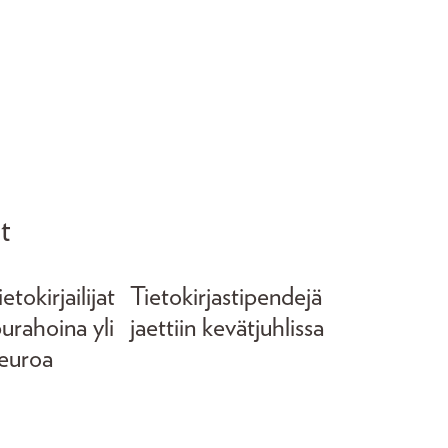
t
tokirjailijat
Tietokirjastipendejä
purahoina yli
jaettiin kevätjuhlissa
euroa