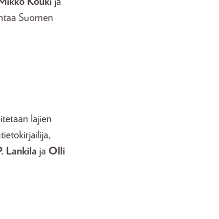
Mikko Kouki
ja
ontaa Suomen
itetaan lajien
ietokirjailija,
. Lankila
ja
Olli