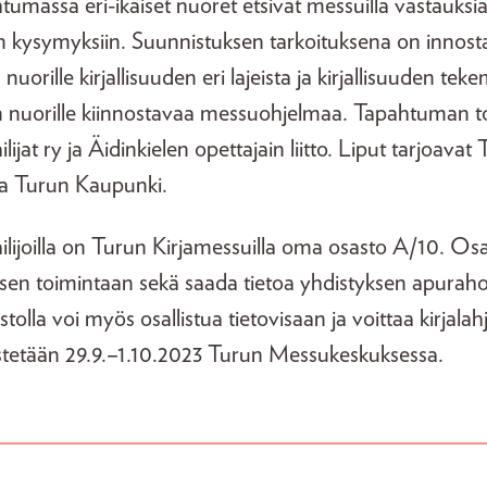
htumassa eri-ikäiset nuoret etsivät messuilla vastauksi
siin kysymyksiin. Suunnistuksen tarkoituksena on innost
uorille kirjallisuuden eri lajeista ja kirjallisuuden tek
 nuorille kiinnostavaa messuohjelmaa. Tapahtuman t
lijat ry ja Äidinkielen opettajain liitto. Liput tarjoavat 
 ja Turun Kaupunki.
ilijoilla on Turun Kirjamessuilla oma osasto A/10. Os
sen toimintaan sekä saada tietoa yhdistyksen apurahoi
stolla voi myös osallistua tietovisaan ja voittaa kirjala
estetään 29.9.–1.10.2023 Turun Messukeskuksessa.