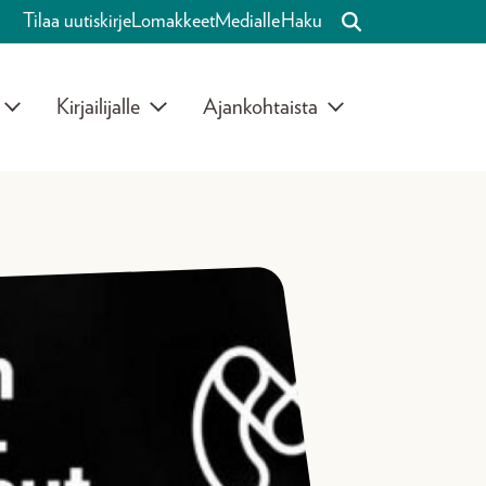
Tilaa uutiskirje
Lomakkeet
Medialle
Haku
Kirjailijalle
Ajankohtaista