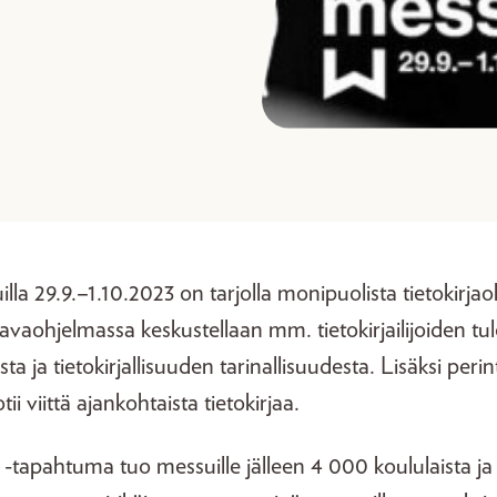
lla 29.9.–1.10.2023 on tarjolla monipuolista tietokir
n lavaohjelmassa keskustellaan mm. tietokirjailijoiden tul
esta ja tietokirjallisuuden tarinallisuudesta. Lisäksi peri
tii viittä ajankohtaista tietokirjaa.
 -tapahtuma tuo messuille jälleen 4 000 koululaista ja