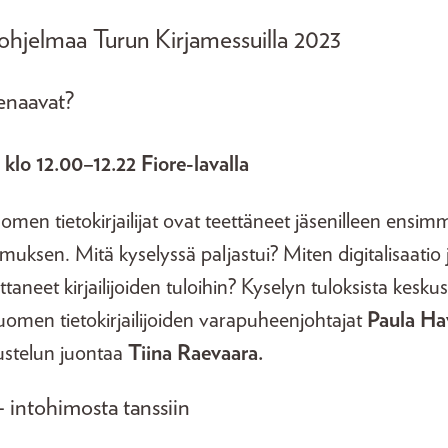
a ohjelmaa Turun Kirjamessuilla 2023
tienaavat?
 klo 12.00–12.22 Fiore-lavalla
a Suomen tietokirjailijat ovat teettäneet jäsenilleen ensi
muksen. Mitä kyselyssä paljastui? Miten digitalisaatio j
ttaneet kirjailijoiden tuloihin? Kyselyn tuloksista kes
a Suomen tietokirjailijoiden varapuheenjohtajat
Paula Ha
ustelun juontaa
Tiina Raevaara.
– intohimosta tanssiin