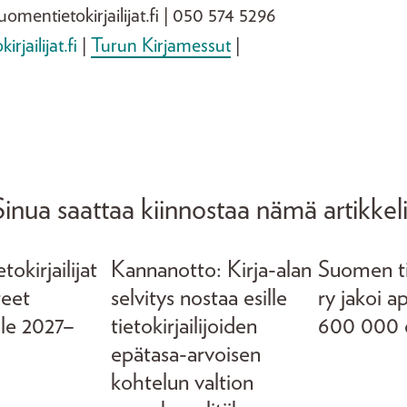
uomentietokirjailijat.fi | 050 574 5296
jailijat.fi
|
Turun Kirjamessut
|
Sinua saattaa kiinnostaa nämä artikkeli
okirjailijat
Kannanotto: Kirja-alan
Suomen tie
teet
selvitys nostaa esille
ry jakoi a
lle 2027–
tietokirjailijoiden
600 000 
epätasa-arvoisen
kohtelun valtion