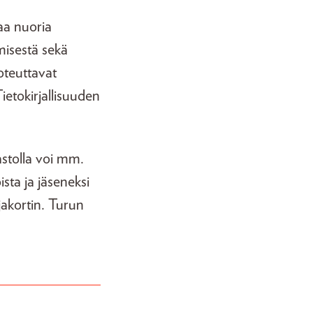
a
aa nuoria
emisestä sekä
oteuttavat
Tietokirjallisuuden
astolla voi mm.
sta ja jäseneksi
hjakortin. Turun