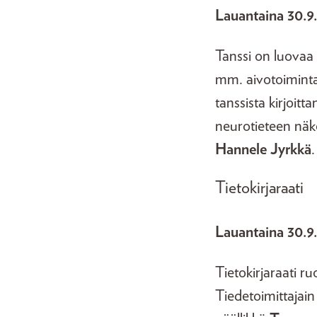
Lauantaina 30.9.
Tanssi on luovaa l
mm. aivotoiminta
tanssista kirjoitt
neurotieteen näk
Hannele Jyrkkä
.
Tietokirjaraati
Lauantaina 30.9.
Tietokirjaraati r
Tiedetoimittajain 