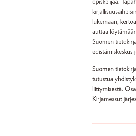
opiskelijaa. Tapa
kirjallisuusaihei
lukemaan, kertoa n
auttaa löytämään
Suomen tietokirjai
edistämiskeskus
Suomen tietokirja
tutustua yhdistyk
liittymisestä. Osa
Kirjamessut järj