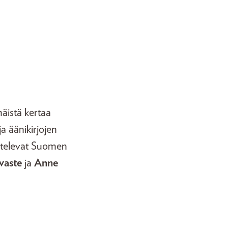
mmäistä kertaa
a äänikirjojen
kustelevat Suomen
vaste
ja
Anne