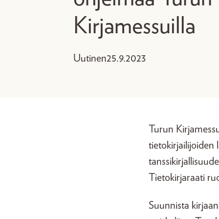
Kirjamessuilla
Uutinen
25.9.2023
Turun Kirjamessui
tietokirjailijoide
tanssikirjallisuud
Tietokirjaraati ruo
Suunnista kirjaan