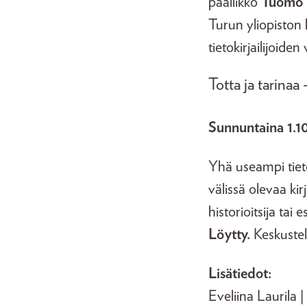
päällikkö
Tuomo 
Turun yliopiston 
tietokirjailijoiden
Totta ja tarinaa 
Sunnuntaina 1.10
Yhä useampi tietok
välissä olevaa kirj
historioitsija tai
Löytty.
Keskustel
Lisätiedot:
Eveliina Laurila |