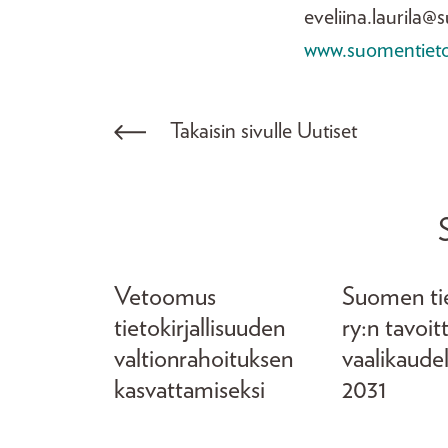
eveliina.laurila@s
www.suomentietokir
Takaisin sivulle Uutiset
Vetoomus
Suomen tiet
tietokirjallisuuden
ry:n tavoit
valtionrahoituksen
vaalikaude
kasvattamiseksi
2031