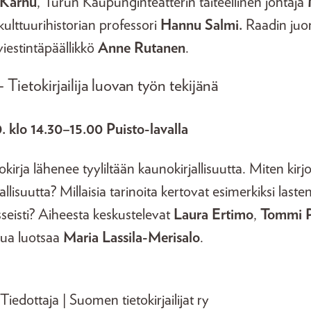
Karhu
, Turun Kaupunginteatterin taiteellinen johtaja
kulttuurihistorian professori
Hannu Salmi.
Raadin ju
 viestintäpäällikkö
Anne Rutanen
.
– Tietokirjailija luovan työn tekijänä
. klo 14.30–15.00 Puisto-lavalla
irja lähenee tyyliltään kaunokirjallisuutta. Miten kirjo
allisuutta? Millaisia tarinoita kertovat esimerkiksi lastent
 esseisti? Aiheesta keskustelevat
Laura Ertimo
,
Tommi P
ua luotsaa
Maria Lassila-Merisalo
.
 Tiedottaja | Suomen tietokirjailijat ry