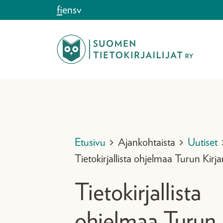
Siirry sisältöön
fi
en
sv
Etusivu
>
Ajankohtaista
>
Uutiset
Tietokirjallista ohjelmaa Turun Kirj
Tietokirjallista
ohjelmaa Turun