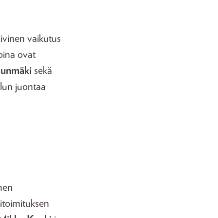
tiivinen vaikutus
oina ovat
unmäki
sekä
elun juontaa
omen
itoimituksen