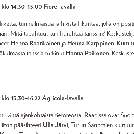
 klo 14.30–15.00 Fiore-lavalla
iikettä, tunneilmaisua ja hikistä liikuntaa, jolla on posi
an. Mitä tapahtuu, kun hurahtaa tanssiin? Keskustelij
aneet
Henna Raatikainen
ja
Henna Karppinen-Kumm
ökulmasta tanssia tutkinut
Hanna Poikonen
. Keskust
 klo 15.30–16.22 Agricola-lavalla
uotii viittä ajankohtaista tietoteosta. Raadissa ovat Su
liiton pääsihteeri
Ulla Järvi
, Turun Sanomien kulttuur