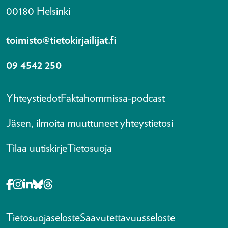
00180 Helsinki
toimisto@tietokirjailijat.fi
09 4542 250
Yhteystiedot
Faktahommissa-podcast
Jäsen, ilmoita muuttuneet yhteystietosi
Tilaa uutiskirje
Tietosuoja
Opens in a new tab Facebook-f
Opens in a new tab Instagram
Opens in a new tab Linkedin-in
Opens in a new tab Bluesky
Opens in a new tab Threads
Tietosuojaseloste
Saavutettavuusseloste