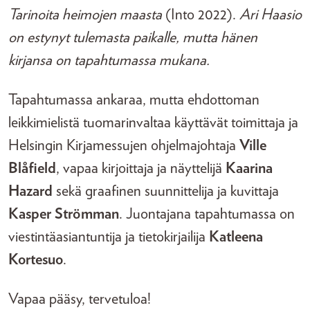
Tarinoita heimojen maasta
(Into 2022).
Ari Haasio
on estynyt tulemasta paikalle, mutta hänen
kirjansa on tapahtumassa mukana.
Tapahtumassa ankaraa, mutta ehdottoman
leikkimielistä tuomarinvaltaa käyttävät toimittaja ja
Helsingin Kirjamessujen ohjelmajohtaja
Ville
Blåfield
, vapaa kirjoittaja ja näyttelijä
Kaarina
Hazard
sekä graafinen suunnittelija ja kuvittaja
Kasper Strömman
. Juontajana tapahtumassa on
viestintäasiantuntija ja tietokirjailija
Katleena
Kortesuo
.
Vapaa pääsy, tervetuloa!