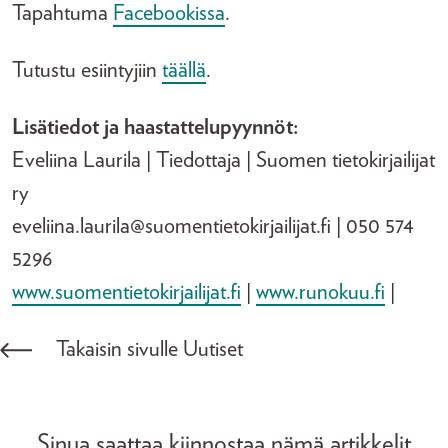
Tapahtuma
Facebookissa
.
Tutustu esiintyjiin
täällä
.
Lisätiedot ja haastattelupyynnöt:
Eveliina Laurila | Tiedottaja | Suomen tietokirjailijat
ry
eveliina.laurila@suomentietokirjailijat.fi | 050 574
5296
www.suomentietokirjailijat.fi
|
www.runokuu.fi
|
Takaisin sivulle Uutiset
Sinua saattaa kiinnostaa nämä artikkelit