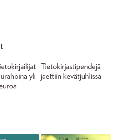
t
tokirjailijat
Tietokirjastipendejä
purahoina yli
jaettiin kevätjuhlissa
euroa