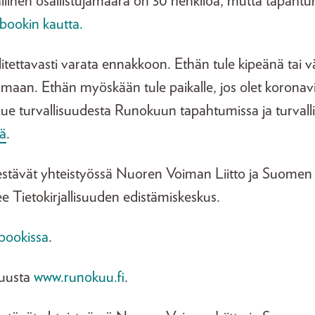
llinen osallistujamäärä on 30 henkilöä, mutta tapahtu
ookin kautta.
alitettavasti varata ennakkoon. Ethän tule kipeänä tai
umaan. Ethän myöskään tule paikalle, jos olet koronav
 Lue turvallisuudesta Runokuun tapahtumissa ja turval
tä
.
tävät yhteistyössä Nuoren Voiman Liitto ja Suomen tiet
 Tietokirjallisuuden edistämiskeskus.
bookissa
.
kuusta
www.runokuu.fi
.