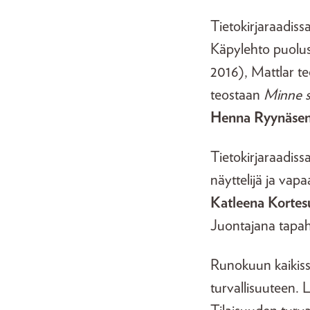
Tietokirjaraadissa 
Käpylehto puolu
2016), Mattlar t
teostaan
Minne 
Henna Ryynäse
Tietokirjaraadiss
näyttelijä ja vapaa
Katleena Kortes
Juontajana tapah
Runokuun kaikiss
turvallisuuteen. 