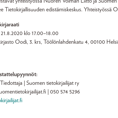
tävät yhteistyössä Nuoren Voiman Liitto ja Suomen tiet
 Tietokirjallisuuden edistämiskeskus. Yhteistyössä O
irjaraati
a 21.8.2020 klo 17.00–18.00
irjasto Oodi, 3. krs, Töölönlahdenkatu 4, 00100 Helsi
astattelupyynnöt:
 Tiedottaja | Suomen tietokirjailijat ry
uomentietokirjailijat.fi | 050 574 5296
jailijat.fi