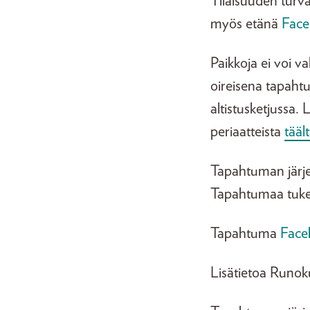
Tilaisuuden turva
myös etänä
Faceb
Paikkoja ei voi v
oireisena tapaht
altistusketjussa.
periaatteista
tääl
Tapahtuman järjes
Tapahtumaa tukee
Tapahtuma
Face
Lisätietoa Runo