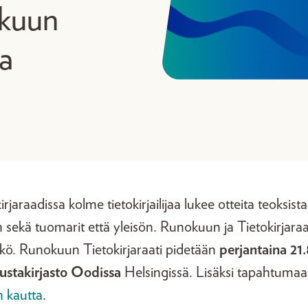
okuun
sa
jaraadissa kolme tietokirjailijaa lukee otteita teoksist
n sekä tuomarit että yleisön. Runokuun ja Tietokirjar
ö. Runokuun Tietokirjaraati pidetään
perjantaina 21
kustakirjasto Oodissa
Helsingissä. Lisäksi tapahtumaa
 kautta
.