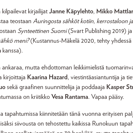
kilpailevat kirjailijat
Janne Käpylehto
,
Mikko Mattla
staa teostaan
Auringosta sähköt kotiin, kerrostaloon j
eostaan
Synteettinen Suomi
(Svart Publishing 2019) ja
sähkö meni?
(Kustannus-Mäkelä 2020, tehty yhdessä
n
kanssa).
a ankaraa, mutta ehdottoman leikkimielistä tuomarinva
 kirjoittaja
Kaarina Hazard
, viestintäasiantuntija ja tiet
uo
sekä graafinen suunnittelija ja poddaaja
Kasper S
tumassa on kriitikko
Vesa Rantama
. Vapaa pääsy.
a tapahtumissa kiinnitetään tänä vuonna erityisen pa
Lisäksi siivousta on tehostettu kaikissa Runokuun tap