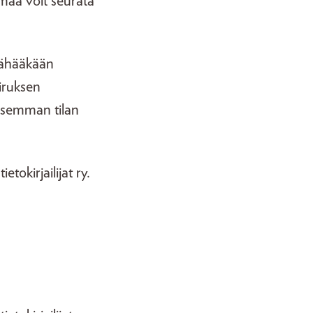
maa voit seurata
 vähääkään
iruksen
lisemman tilan
okirjailijat ry.