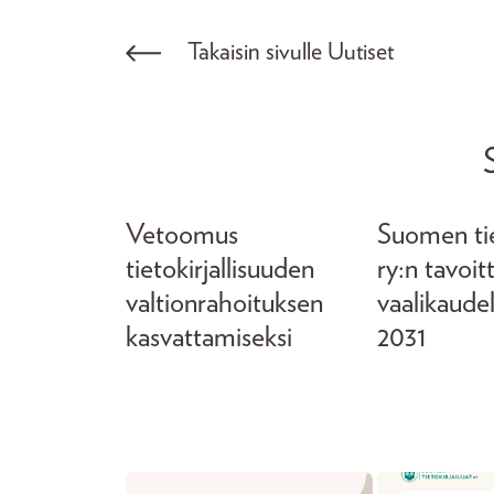
Takaisin sivulle Uutiset
Vetoomus
Suomen tiet
tietokirjallisuuden
ry:n tavoit
valtionrahoituksen
vaalikaude
kasvattamiseksi
2031