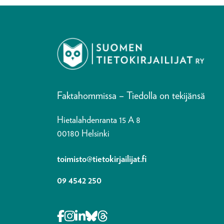
Faktahommissa – Tiedolla on tekijänsä
Hietalahdenranta 15 A 8
00180 Helsinki
toimisto@tietokirjailijat.fi
09 4542 250
Opens in a new tab Facebook-f
Opens in a new tab Instagram
Opens in a new tab Linkedin-i
Opens in a new tab Bluesky
Opens in a new tab Thre