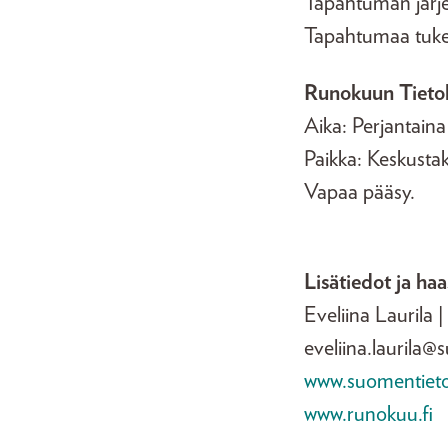
Tapahtuman järjes
Tapahtumaa tukee
Runokuun Tietok
Aika: Perjantain
Paikka: Keskustak
Vapaa pääsy.
Lisätiedot ja ha
Eveliina Laurila |
eveliina.laurila@s
www.suomentietokir
www.runokuu.fi