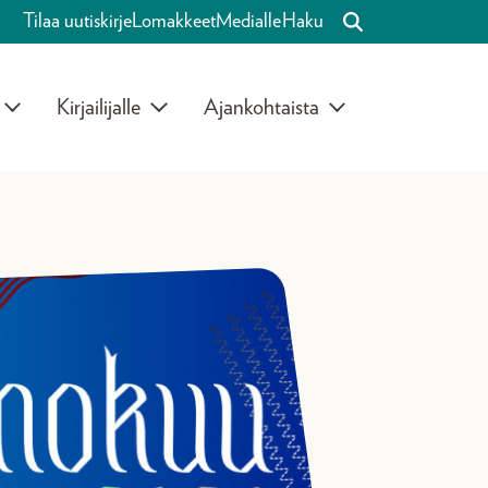
Tilaa uutiskirje
Lomakkeet
Medialle
Haku
Kirjailijalle
Ajankohtaista