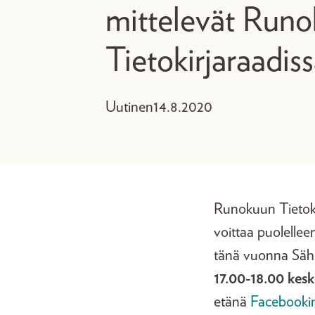
mittelevät Run
Tietokirjaraadis
Uutinen
14.8.2020
Runokuun Tietokir
voittaa puolellee
tänä vuonna Sähk
17.00-18.00 kes
etänä
Facebookin