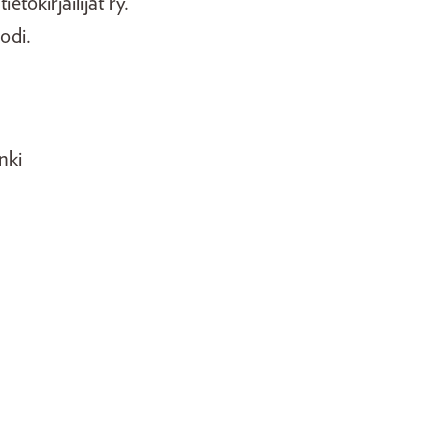
okirjailijat ry.
odi.
nki