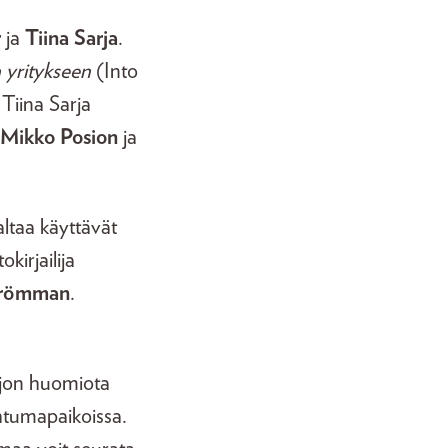
r
ja
Tiina Sarja
.
a yritykseen
(Into
 Tiina Sarja
Mikko Posion
ja
ltaa käyttävät
okirjailija
trömman
.
ljon huomiota
ahtumapaikoissa.