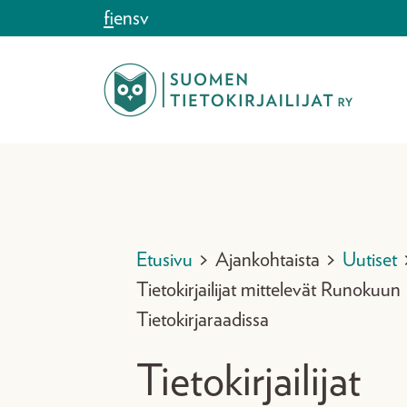
Siirry sisältöön
fi
en
sv
Etusivu
>
Ajankohtaista
>
Uutiset
Tietokirjailijat mittelevät Runokuun
Tietokirjaraadissa
Tietokirjailijat