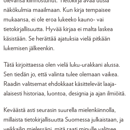
olevansa kiinnostunut. Tietokirja avaa uusia
näkökulmia maailmaan. Kun kirja tempaisee
mukaansa, ei ole eroa lukeeko kauno- vai
tietokirjallisuutta. Hyvää kirjaa ei malta laskea
käsistään. Se herättää ajatuksia vielä pitkään
lukemisen jälkeenkin.
Tätä kirjoittaessa olen vielä luku-urakkani alussa.
Sen tiedän jo, että valinta tulee olemaan vaikea.
Raadin valitsemat ehdokkaat käsittelevät laaja-
alaisesti historiaa, luontoa, designia ja ajan ilmiöitä.
Keväästä asti seurasin suurella mielenkiinnolla,
millaista tietokirjallisuutta Suomessa julkaistaan, ja
veikkailin mielessäni, mitä raati minulle valitsee