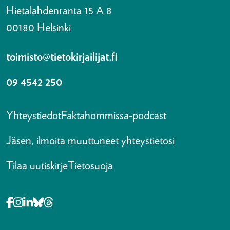
Hietalahdenranta 15 A 8
00180 Helsinki
toimisto@tietokirjailijat.fi
09 4542 250
Yhteystiedot
Faktahommissa-podcast
Jäsen, ilmoita muuttuneet yhteystietosi
Tilaa uutiskirje
Tietosuoja
Opens in a new tab Facebook-f
Opens in a new tab Instagram
Opens in a new tab Linkedin-in
Opens in a new tab Bluesky
Opens in a new tab Threads