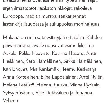
Lisäksi aiheina ovat esimerkiksi työelämän rajat,
arjen ilmastoteot, lasikaton rikkojat, rakoileva
Eurooppa, median murros, sankaritarinat
lastenkirjallisuudessa ja sukupuolen moninaisuus.
Mukana on noin sata esiintyjää eri aloilta. Kahden
päivän aikana lavalle nousevat esimerkiksi Irja
Askola, Pekka Haavisto, Kaarina Hazard, Antti
Heikkinen, Karo Hämäläinen, Sirkka Hämäläinen,
Kari Enqvist, Mia Kankimäki, Teemu Keskisarja,
Anna Kortelainen, Elina Lappalainen, Antti Nylén,
Helena Petäistö, Helena Ruuska, Minna Rytisalo,
Syksy Räsänen, Ville Tietäväinen ja Johanna
Vehkoo.