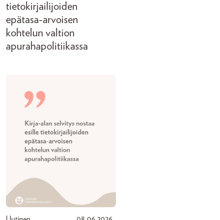
tietokirjailijoiden
epätasa-arvoisen
kohtelun valtion
apurahapolitiikassa
Uutinen
08.06.2026