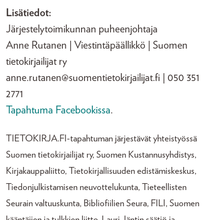
Lisätiedot:
Järjestelytoimikunnan puheenjohtaja
Anne Rutanen | Viestintäpäällikkö | Suomen
tietokirjailijat ry
anne.rutanen@suomentietokirjailijat.fi | 050 351
2771
Tapahtuma Facebookissa
.
TIETOKIRJA.FI-tapahtuman järjestävät yhteistyössä
Suomen tietokirjailijat ry, Suomen Kustannusyhdistys,
Kirjakauppaliitto, Tietokirjallisuuden edistämiskeskus,
Tiedonjulkistamisen neuvottelukunta, Tieteellisten
Seurain valtuuskunta, Bibliofiilien Seura, FILI, Suomen
kääntäjien ja tulkkien liitto, Lauri Jäntin säätiö ja