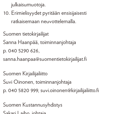
julkaisumuotoja.
Erimielisyydet pyritään ensisijaisesti
ratkaisemaan neuvottelemalla.
Suomen tietokirjailijat
Sanna Haanpää, toiminnanjohtaja
p. 040 5290 626,
sanna.haanpaa@suomentietokirjailijat.fi
Suomen Kirjailijaliitto
Suvi Oinonen, toiminnanjohtaja
p. 040 5820 999, suvi.oinonen@kirjailijaliitto.fi
Suomen Kustannusyhdistys
Sakari Laiho, johtaja