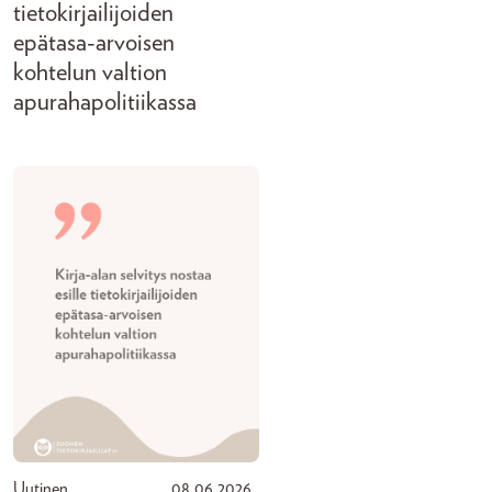
tietokirjailijoiden
epätasa-arvoisen
kohtelun valtion
apurahapolitiikassa
Uutinen
08.06.2026