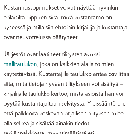
Kustannussopimukset voivat näyttää hyvinkin
erilaisilta riippuen siitä, mikä kustantamo on
kyseessä ja millaisiin ehtoihin kirjailija ja kustantaja
ovat neuvottelussa päätyneet.
Järjestöt ovat laatineet tilitysten avuksi
mallitaulukon
, joka on kaikkien alalla toimien
käytettävissä. Kustantajille taulukko antaa osviittaa
siitä, mitä tietoja hyvään tilitykseen voi sisältyä –
kirjailijalle taulukko kertoo, mistä asioista hän voi
pyytää kustantajaltaan selvitystä. Yleissääntö on,
että palkkioita koskevan kirjallisen tilityksen tulee
olla selkeä ja sisältää ainakin tiedot
tekijänpalkkiosta, myyntimääristä eri