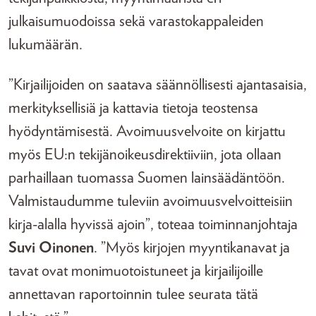
julkaisumuodoissa sekä varastokappaleiden
lukumäärän.
”Kirjailijoiden on saatava säännöllisesti ajantasaisia,
merkityksellisiä ja kattavia tietoja teostensa
hyödyntämisestä. Avoimuusvelvoite on kirjattu
myös EU:n tekijänoikeusdirektiiviin, jota ollaan
parhaillaan tuomassa Suomen lainsäädäntöön.
Valmistaudumme tuleviin avoimuusvelvoitteisiin
kirja-alalla hyvissä ajoin”, toteaa toiminnanjohtaja
Suvi Oinonen
. ”Myös kirjojen myyntikanavat ja
tavat ovat monimuotoistuneet ja kirjailijoille
annettavan raportoinnin tulee seurata tätä