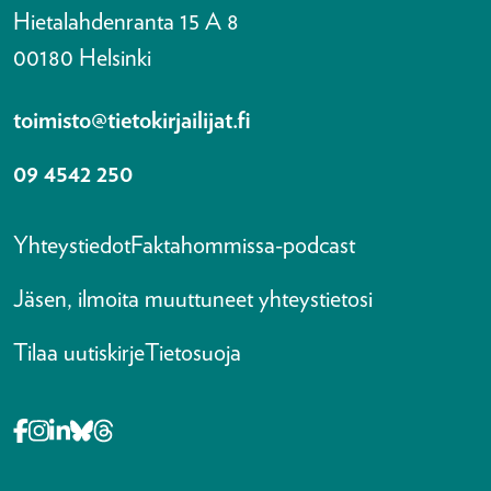
Hietalahdenranta 15 A 8
00180 Helsinki
toimisto@tietokirjailijat.fi
09 4542 250
Yhteystiedot
Faktahommissa-podcast
Jäsen, ilmoita muuttuneet yhteystietosi
Tilaa uutiskirje
Tietosuoja
Opens in a new tab Facebook-f
Opens in a new tab Instagram
Opens in a new tab Linkedin-in
Opens in a new tab Bluesky
Opens in a new tab Threads