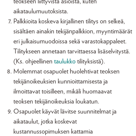
teokseen liittyvistä asioista, kuten
aikataulumuutoksista.
Palkkioita koskeva kirjallinen tilitys on selkeä,
sisältäen ainakin tekijänpalkkion, myyntimäärät
eri julkaisumuodoissa sekä varastokappaleet.
Tilitykseen annetaan tarvittaessa lisäselvitystä.
(Ks. ohjeellinen
taulukko
tilityksistä).
Molemmat osapuolet huolehtivat teoksen
tekijänoikeuksien kunnioittamisesta ja
ilmoittavat toisilleen, mikäli huomaavat
teoksen tekijänoikeuksia loukatun.
Osapuolet käyvät lävitse suunnitelmat ja
aikataulut, jotka koskevat
kustannussopimuksen kattamia