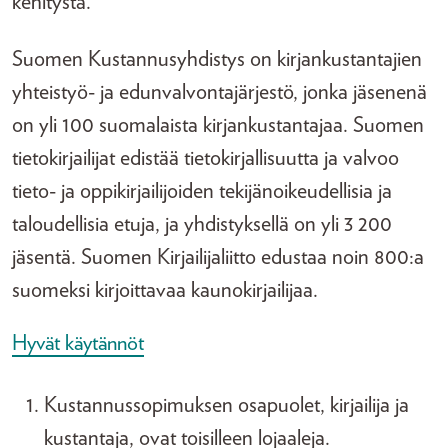
kehitystä.”
Suomen Kustannusyhdistys on kirjankustantajien
yhteistyö- ja edunvalvontajärjestö, jonka jäsenenä
on yli 100 suomalaista kirjankustantajaa. Suomen
tietokirjailijat edistää tietokirjallisuutta ja valvoo
tieto- ja oppikirjailijoiden tekijänoikeudellisia ja
taloudellisia etuja, ja yhdistyksellä on yli 3 200
jäsentä. Suomen Kirjailijaliitto edustaa noin 800:a
suomeksi kirjoittavaa kaunokirjailijaa.
Hyvät käytännöt
Kustannussopimuksen osapuolet, kirjailija ja
kustantaja, ovat toisilleen lojaaleja.