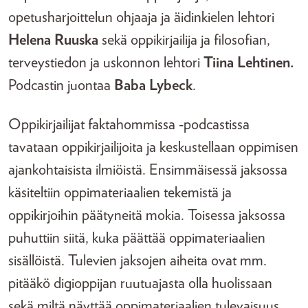
opetusharjoittelun ohjaaja ja äidinkielen lehtori
Helena Ruuska
sekä oppikirjailija ja filosofian,
terveystiedon ja uskonnon lehtori
Tiina Lehtinen.
Podcastin juontaa
Baba Lybeck
.
Oppikirjailijat faktahommissa -podcastissa
tavataan oppikirjailijoita ja keskustellaan oppimisen
ajankohtaisista ilmiöistä. Ensimmäisessä jaksossa
käsiteltiin oppimateriaalien tekemistä ja
oppikirjoihin päätyneitä mokia. Toisessa jaksossa
puhuttiin siitä, kuka päättää oppimateriaalien
sisällöistä. Tulevien jaksojen aiheita ovat mm.
pitääkö digioppijan ruutuajasta olla huolissaan
sekä miltä näyttää oppimateriaalien tulevaisuus.