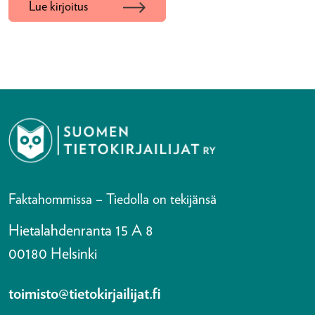
Lue kirjoitus
Faktahommissa – Tiedolla on tekijänsä
Hietalahdenranta 15 A 8
00180 Helsinki
toimisto@tietokirjailijat.fi