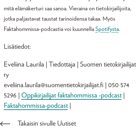
mitä elämäkerturi saa sanoa. Vieraina on tietokirjailijoita,
jotka paljastavat taustat tarinoidensa takaa. Myös
Faktahommissa-podcastia voi kuunnella
Spotifysta
.
Lisätiedot:
Eveliina Laurila | Tiedottaja | Suomen tietokirjailijat
ry
eveliina.laurila@suomentietokirjailijat.fi | 050 574
5296 |
Oppikirjailijat faktahommissa -podcast
|
Faktahommissa-podcast
|
Takaisin sivulle Uutiset