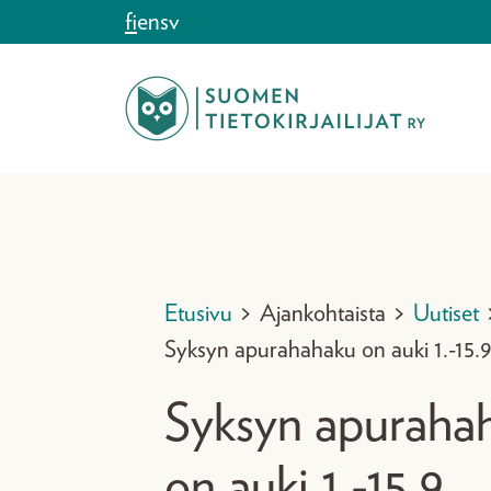
Siirry sisältöön
fi
en
sv
Etusivu
>
Ajankohtaista
>
Uutiset
Syksyn apurahahaku on auki 1.-15.9
Syksyn apuraha
on auki 1.-15.9.