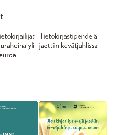
t
tokirjailijat
Tietokirjastipendejä
purahoina yli
jaettiin kevätjuhlissa
euroa