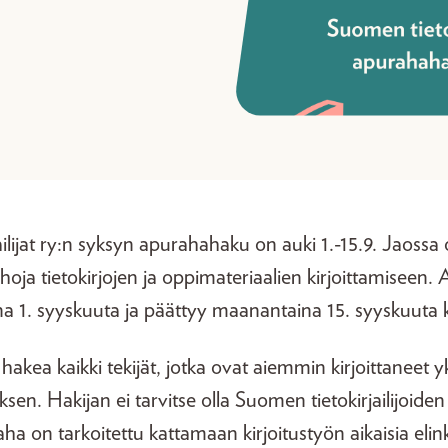
ilijat ry:n syksyn apurahahaku on auki 1.-15.9. Jaossa
oja tietokirjojen ja oppimateriaalien kirjoittamiseen
a 1. syyskuuta ja päättyy maanantaina 15. syyskuuta k
akea kaikki tekijät, jotka ovat aiemmin kirjoittaneet 
sen. Hakijan ei tarvitse olla Suomen tietokirjailijoiden
a on tarkoitettu kattamaan kirjoitustyön aikaisia elin