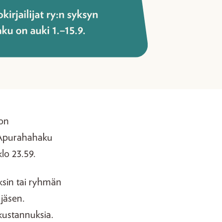
 on
. Apurahahaku
lo 23.59.
yksin tai ryhmän
 jäsen.
kustannuksia.