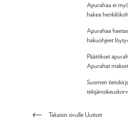
Apurahaa ei myön
hakea henkilökoh
Apurahaa haetaa
hakuohjeet löyty
Päätökset apuraha
Apurahat makset
Suomen tietokirja
tekijänoikeuskorv
Takaisin sivulle Uutiset