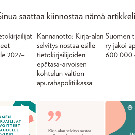
Sinua saattaa kiinnostaa nämä artikkeli
okirjailijat
Kannanotto: Kirja-alan
Suomen tie
teet
selvitys nostaa esille
ry jakoi a
lle 2027–
tietokirjailijoiden
600 000 
epätasa-arvoisen
kohtelun valtion
apurahapolitiikassa