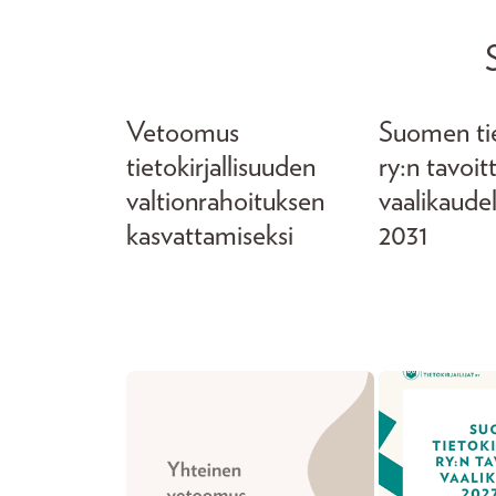
Vetoomus
Suomen tiet
tietokirjallisuuden
ry:n tavoit
valtionrahoituksen
vaalikaude
kasvattamiseksi
2031