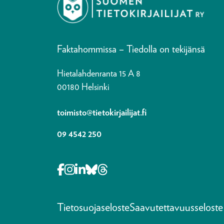
Faktahommissa – Tiedolla on tekijänsä
Hietalahdenranta 15 A 8
00180 Helsinki
toimisto@tietokirjailijat.fi
09 4542 250
Opens in a new tab Facebook-f
Opens in a new tab Instagram
Opens in a new tab Linkedin-i
Opens in a new tab Bluesky
Opens in a new tab Thre
Tietosuojaseloste
Saavutettavuusseloste