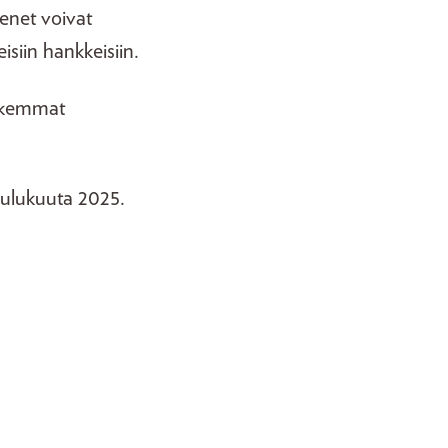
enet voivat
siin hankkeisiin.
arkemmat
oulukuuta 2025.