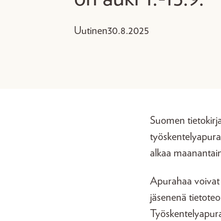
Uutinen
30.8.2025
Suomen tietokirja
työskentelyapurah
alkaa maanantain
Apurahaa voivat h
jäsenenä tietoteok
Työskentelyapurah