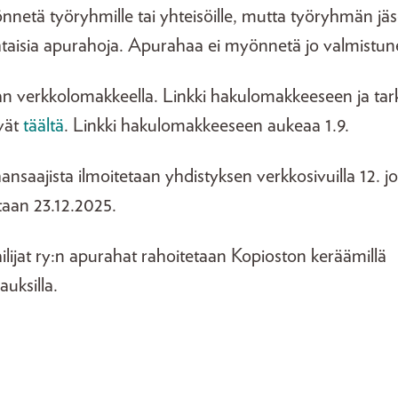
netä työryhmille tai yhteisöille, mutta työryhmän jäs
taisia apurahoja. Apurahaa ei myönnetä jo valmistunei
n verkkolomakkeella. Linkki hakulomakkeeseen ja t
vät
täältä
. Linkki hakulomakkeeseen aukeaa 1.9.
nsaajista ilmoitetaan yhdistyksen verkkosivuilla 12. j
aan 23.12.2025.
ilijat ry:n apurahat rahoitetaan Kopioston keräämillä
auksilla.