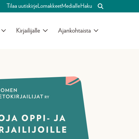
Tilaa uutiskirje
Lomakkeet
Medialle
Haku
Kirjailijalle
Ajankohtaista