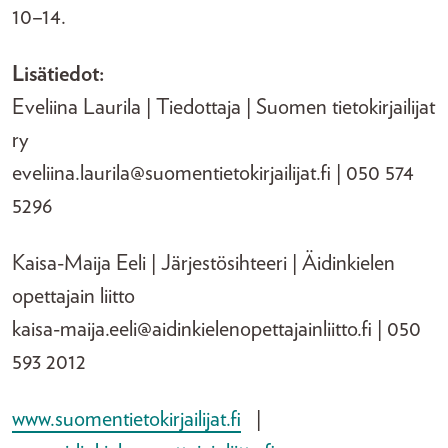
10–14.
Lisätiedot:
Eveliina Laurila | Tiedottaja | Suomen tietokirjailijat
ry
eveliina.laurila@suomentietokirjailijat.fi | 050 574
5296
Kaisa-Maija Eeli | Järjestösihteeri | Äidinkielen
opettajain liitto
kaisa-maija.eeli@aidinkielenopettajainliitto.fi | 050
593 2012
www.suomentietokirjailijat.fi
|