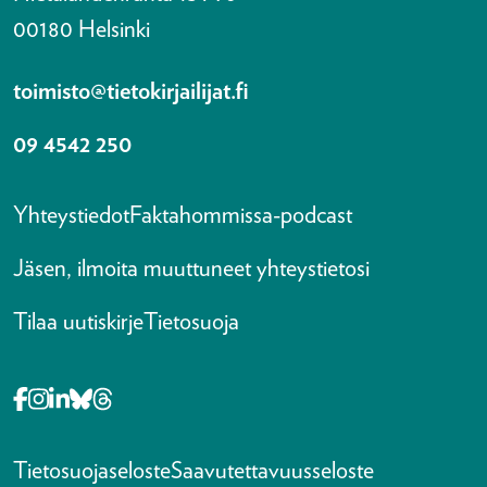
00180 Helsinki
toimisto@tietokirjailijat.fi
09 4542 250
Yhteystiedot
Faktahommissa-podcast
Jäsen, ilmoita muuttuneet yhteystietosi
Tilaa uutiskirje
Tietosuoja
Opens in a new tab Facebook-f
Opens in a new tab Instagram
Opens in a new tab Linkedin-in
Opens in a new tab Bluesky
Opens in a new tab Threads
Tietosuojaseloste
Saavutettavuusseloste