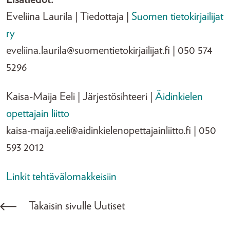
Eveliina Laurila | Tiedottaja |
Suomen tietokirjailijat
ry
eveliina.laurila@suomentietokirjailijat.fi | 050 574
5296
Kaisa-Maija Eeli | Järjestösihteeri |
Äidinkielen
opettajain liitto
kaisa-maija.eeli@aidinkielenopettajainliitto.fi | 050
593 2012
Linkit tehtävälomakkeisiin
Takaisin sivulle Uutiset