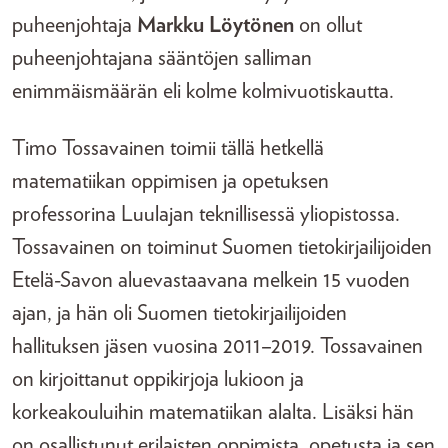
puheenjohtaja
Markku Löytönen
on ollut
puheenjohtajana sääntöjen salliman
enimmäismäärän eli kolme kolmivuotiskautta.
Timo Tossavainen toimii tällä hetkellä
matematiikan oppimisen ja opetuksen
professorina Luulajan teknillisessä yliopistossa.
Tossavainen on toiminut Suomen tietokirjailijoiden
Etelä-Savon aluevastaavana melkein 15 vuoden
ajan, ja hän oli Suomen tietokirjailijoiden
hallituksen jäsen vuosina 2011–2019. Tossavainen
on kirjoittanut oppikirjoja lukioon ja
korkeakouluihin matematiikan alalta. Lisäksi hän
on osallistunut erilaisten oppimista, opetusta ja sen