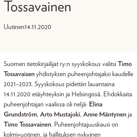
Tossavainen
Uutinen
14.11.2020
Suomen tietokirjailijat ry:n syyskokous valitsi
Timo
Tossavaisen
yhdistyksen puheenjohtajaksi kaudelle
2021–2023. Syyskokous pidettiin lauantaina
14.11.2020 etäyhteyksin ja Helsingissä. Ehdokkaita
puheenjohtajan vaalissa oli neljä:
Elina
Grundström
,
Arto Mustajoki
,
Anne Mäntynen
ja
Timo Tossavainen
. Puheenjohtajuuskausi on
kolmivuotinen, ja hallituksen nykyinen