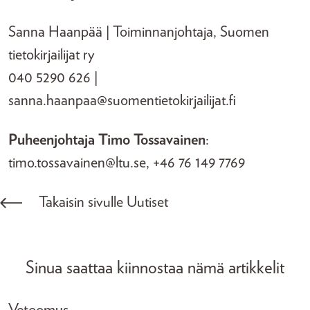
Sanna Haanpää | Toiminnanjohtaja, Suomen
tietokirjailijat ry
040 5290 626 |
sanna.haanpaa@suomentietokirjailijat.fi
Puheenjohtaja Timo Tossavainen
:
timo.tossavainen@ltu.se, +46 76 149 7769
Takaisin sivulle Uutiset
Sinua saattaa kiinnostaa nämä artikkelit