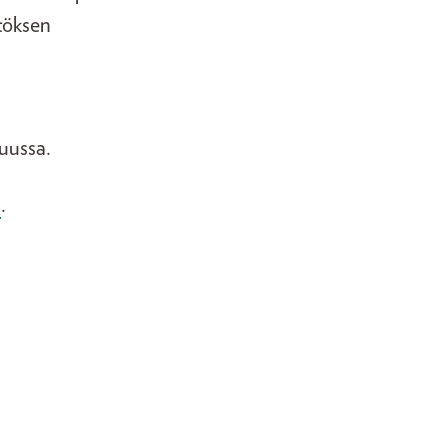
ätöksen
uussa.
a
.