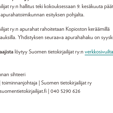
ilijat ry:n hallitus teki kokouksessaan 9. kesäkuuta pä
 apurahatoimikunnan esityksen pohjalta.
ilijat ry:n apurahat rahoitetaan Kopioston keräämillä
vauksilla. Yhdistyksen seuraava apurahahaku on syysk
aajista
löytyy Suomen tietokirjailijat ry:n
verkkosivuilt
nan sihteeri
oiminnanjohtaja | Suomen tietokirjailijat ry
omentietokirjailijat.fi | 040 5290 626