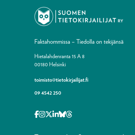
Faktahommissa – Tiedolla on tekijänsä
Hietalahdenranta 15 A 8
00180 Helsinki
toimisto@tietokirjailijat.fi
09 4542 250
Opens in a new tab Facebook-f
Opens in a new tab Instagram
Opens in a new tab X-twitter
Opens in a new tab Linkedi
Opens in a new tab Blue
Opens in a new tab Th