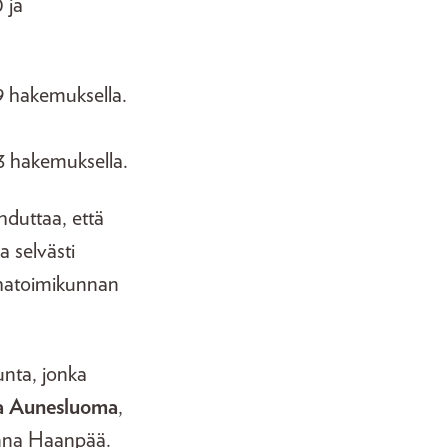
 ja
69 hakemuksella.
63 hakemuksella.
hduttaa, että
a selvästi
rahatoimikunnan
unta, jonka
a Aunesluoma
,
anna Haanpää.