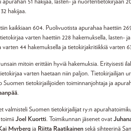
i apurahan 51 hakijaa, lasten- ja nuortentietokirjaan 20
n 32 hakijaa.
iin kaikkiaan 604. Puolivuotista apurahaa haettiin 2
ietokirjaa varten haettiin 228 hakemuksella, lasten- ja
a varten 44 hakemuksella ja tietokirjakritiikkiä varten 
unsain mitoin erittäin hyviä hakemuksia. Erityisesti ila
etokirjaa varten haetaan niin paljon. Tietokirjailijan ur
o Suomen tietokirjailijoiden toiminnanjohtaja ja apu
aanpää
.
valmisteli Suomen tietokirjailijat ry:n apurahatoimik
toimii
Joel Kuortti
. Toimikunnan jäsenet ovat
Juhan
Kai Myrberg
ja
Riitta Raatikainen
sekä sihteerinä S