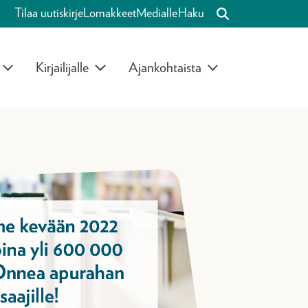
Tilaa uutiskirje
Lomakkeet
Medialle
Haku
Kirjailijalle
Ajankohtaista