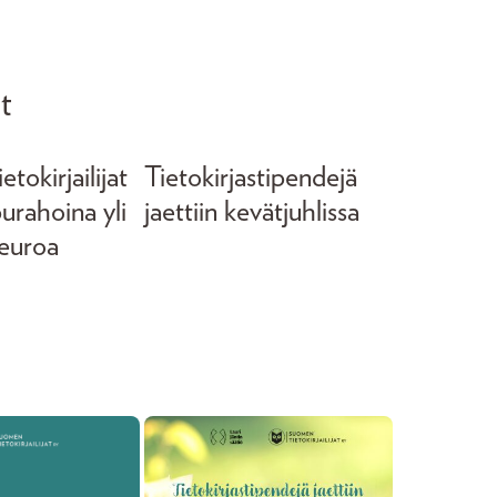
t
tokirjailijat
Tietokirjastipendejä
purahoina yli
jaettiin kevätjuhlissa
euroa