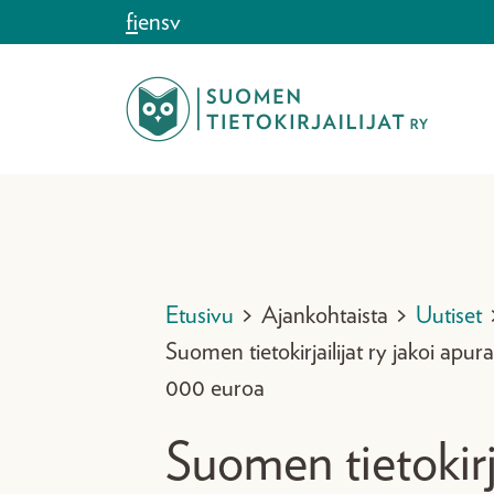
Siirry sisältöön
fi
en
sv
Etusivu
>
Ajankohtaista
>
Uutiset
Suomen tietokirjailijat ry jakoi apur
000 euroa
Suomen tietokirja