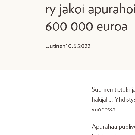
ry jakoi apurahoi
600 000 euroa
Uutinen
10.6.2022
Suomen tietokirja
hakijalle. Yhdist
vuodessa.
Apurahaa puolivuo