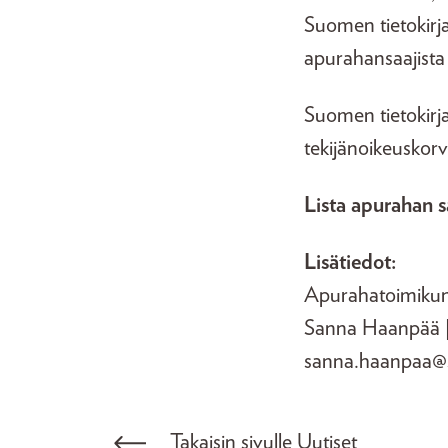
Suomen tietokirja
apurahansaajista
Suomen tietokirja
tekijänoikeuskor
Lista apurahan s
Lisätiedot:
Apurahatoimikun
Sanna Haanpää | t
sanna.haanpaa@su
Takaisin sivulle Uutiset