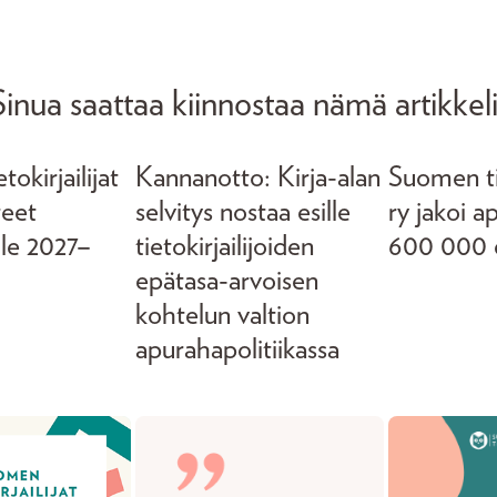
Sinua saattaa kiinnostaa nämä artikkeli
okirjailijat
Kannanotto: Kirja-alan
Suomen tie
teet
selvitys nostaa esille
ry jakoi a
lle 2027–
tietokirjailijoiden
600 000 
epätasa-arvoisen
kohtelun valtion
apurahapolitiikassa