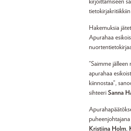
kirjoittamiseen sa
tietokirjakritiikkii
Hakemuksia jätett
Apurahaa esikoist
nuortentietokirja
”Saimme jälleen r
apurahaa esikoisti
kiinnostaa”, sano
sihteeri
Sanna H
Apurahapäätökset 
puheenjohtajana 
Kristiina Holm
,