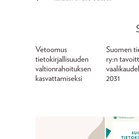
Vetoomus
Suomen tiet
tietokirjallisuuden
ry:n tavoit
valtionrahoituksen
vaalikaude
kasvattamiseksi
2031