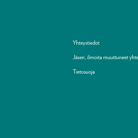
Yhteystiedot
Jäsen, ilmoita muuttuneet yhte
Tietosuoja
n-in
sky
reads