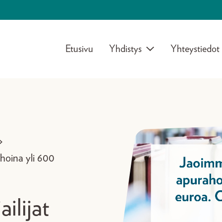
Etusivu
Yhdistys
Yhteystiedot
>
ahoina yli 600
ilijat