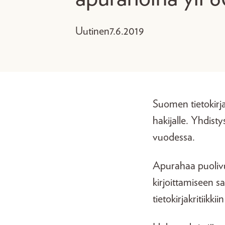
Uutinen
7.6.2019
Suomen tietokirja
hakijalle. Yhdist
vuodessa.
Apurahaa puolivuo
kirjoittamiseen sa
tietokirjakritiikkii