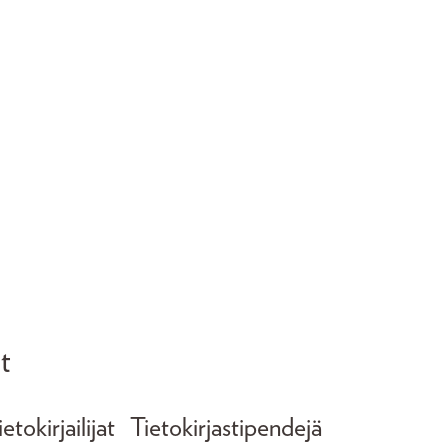
t
tokirjailijat
Tietokirjastipendejä