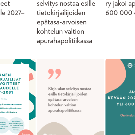
teet
selvitys nostaa esille
ry jakoi a
lle 2027–
tietokirjailijoiden
600 000 
epätasa-arvoisen
kohtelun valtion
apurahapolitiikassa