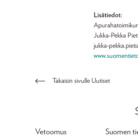
Lisätiedot:
Apurahatoimikun
Jukka-Pekka Pieti
jukka-pekka.pieti
www.suomentietokir
Takaisin sivulle Uutiset
Vetoomus
Suomen tiet