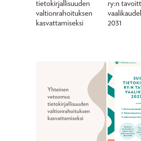
tietokirjallisuuden
ry:n tavoit
valtionrahoituksen
vaalikaude
kasvattamiseksi
2031