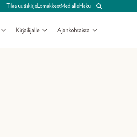
Tilaa uutiskirje
Lomakkeet
Medialle
Haku
Kirjailijalle
Ajankohtaista