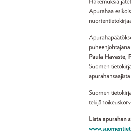
Hakemuksia jätett
Apurahaa esikoist
nuortentietokirja
Apurahapäätökset 
puheenjohtajana 
Paula Havaste
,
P
Suomen tietokirja
apurahansaajista
Suomen tietokirja
tekijänoikeuskorv
Lista apurahan sa
www.suomentietoki