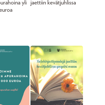
purahoina yli
jaettiin kevätjuhlissa
euroa