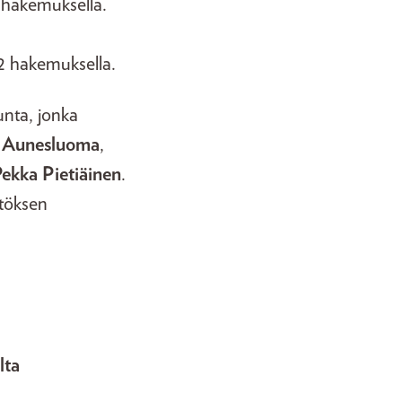
5 hakemuksella.
62 hakemuksella.
unta, jonka
 Aunesluoma
,
ekka Pietiäinen
.
ätöksen
lta