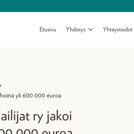
Etusivu
Yhdistys
Yhteystiedot
>
rahoina yli 600 000 euroa
ilijat ry jakoi
600 000 euroa