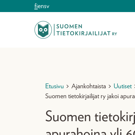
Siirry sisältöön
fi
en
sv
Etusivu
>
Ajankohtaista
>
Uutiset
Suomen tietokirjailijat ry jakoi apu
Suomen tietokirja
apurahoina yli 