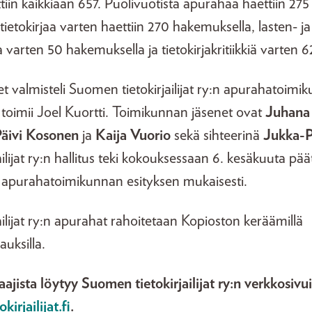
iin kaikkiaan 657. Puolivuotista apurahaa haettiin 27
ietokirjaa varten haettiin 270 hakemuksella, lasten- ja
a varten 50 hakemuksella ja tietokirjakritiikkiä varten 
valmisteli Suomen tietokirjailijat ry:n apurahatoimik
toimii Joel Kuortti. Toimikunnan jäsenet ovat
Juhana
äivi Kosonen
ja
Kaija Vuorio
sekä sihteerinä
Jukka-P
ilijat ry:n hallitus teki kokouksessaan 6. kesäkuuta pä
 apurahatoimikunnan esityksen mukaisesti.
ilijat ry:n apurahat rahoitetaan Kopioston keräämillä
auksilla.
ajista löytyy Suomen tietokirjailijat ry:n verkkosivui
rjailijat.fi
.