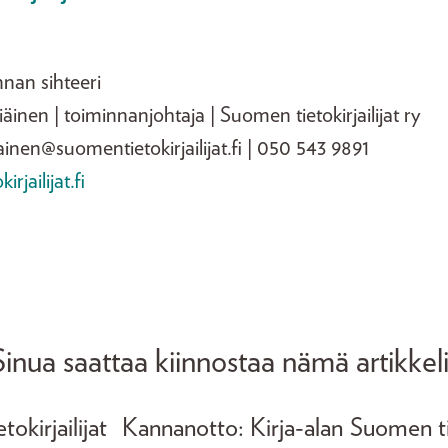
nan sihteeri
äinen | toiminnanjohtaja | Suomen tietokirjailijat ry
ainen@suomentietokirjailijat.fi | 050 543 9891
jailijat.fi
Sinua saattaa kiinnostaa nämä artikkeli
okirjailijat
Kannanotto: Kirja-alan
Suomen tie