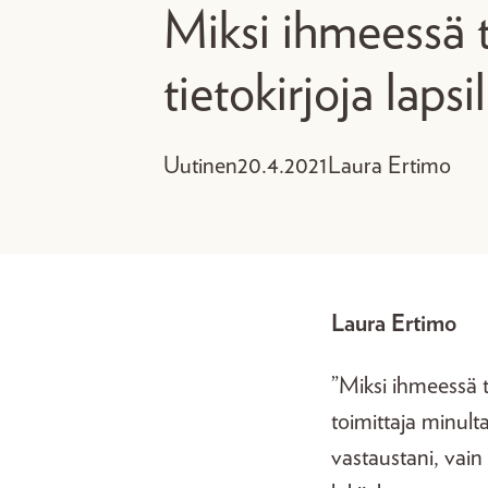
Miksi ihmeessä 
tietokirjoja lapsi
Uutinen
20.4.2021
Laura Ertimo
Laura Ertimo
”Miksi ihmeessä 
toimittaja minult
vastaustani, vain