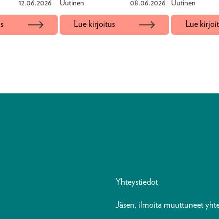
12.06.2026
Uutinen
08.06.2026
Uutinen
us
Lue kirjoitus
Lue kirjoi
Yhteystiedot
Jäsen, ilmoita muuttuneet yhte