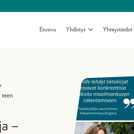
Etusivu
Yhdistys
Yhteystiedot
>
 teen
ja –