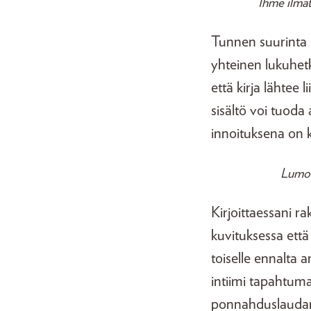
Ihme ilmat
Tunnen suurinta o
yhteinen lukuhetk
että kirja lähtee 
sisältö voi tuoda
innoituksena on k
Lumot
Kirjoittaessani ra
kuvituksessa että
toiselle ennalta
intiimi tapahtuman
ponnahduslaudan,