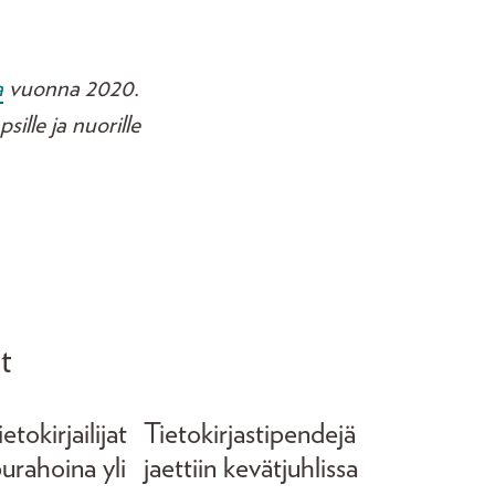
a
vuonna 2020.
sille ja nuorille
t
tokirjailijat
Tietokirjastipendejä
purahoina yli
jaettiin kevätjuhlissa