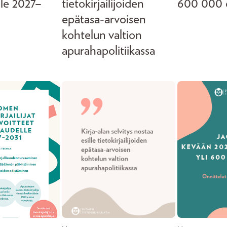
lle 2027–
tietokirjailijoiden
600 000 
epätasa-arvoisen
kohtelun valtion
apurahapolitiikassa