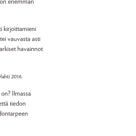
siä on enemmän
i kirjoittamieni
tei vauvasta asti
 arkiset havainnot
ylahti 2016.
ä on? Ilmassa
että tiedon
edontarpeen