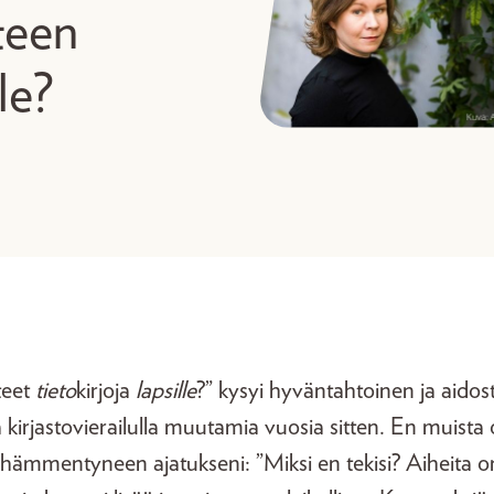
teen
lle?
teet
tieto
kirjoja
lapsille
?” kysyi hyväntahtoinen ja aido
a kirjastovierailulla muutamia vuosia sitten. En muist
 hämmentyneen ajatukseni: ”Miksi en tekisi? Aiheita on