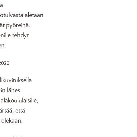
jä
iotulvasta aletaan
ät pyöreinä.
enille tehdyt
en.
 2020
ikuvituksella
yin lähes
akoululaisille,
rtää, että
a olekaan.