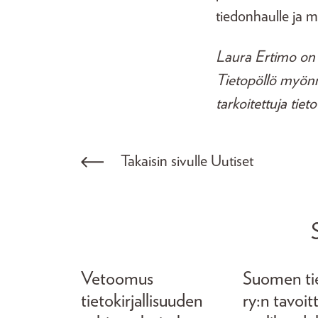
tiedonhaulle ja mi
Laura Ertimo on la
Tietopöllö myönnet
tarkoitettuja tie
Takaisin sivulle Uutiset
Vetoomus
Suomen tiet
tietokirjallisuuden
ry:n tavoit