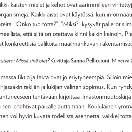
kki-ikäisten mielet ja kehot ovat äärimmilleen viritetty
ganismeja. Kaikki aistit ovat käytössä, kun informaat
ita. ”Onko tuo totta?”, ”Miksi?” kysyvät pallerot silm
eellistä, että siitä on otettava kiinni kaikin keinoin. Pi
avat konkreettisia palikoita maailmankuvan rakentamise
utieto: Missä sinä olet?
Kuvittaja
Sanna Pelliccioni
. Minerva
assa fiktio ja fakta ovat jo eriytyneempiä. Silloin miel
okirjassakin tekijän ja lukijan välinen sopimus. Kun ryhd
tuneeseen tehtävään kirjoittaa ilmastonmuutoskirja al
äinen lehahtivat paikalle auttamaan. Koululainen ymmä
nen voi hyvin kuvata todellista asennetta, vaikkei tott