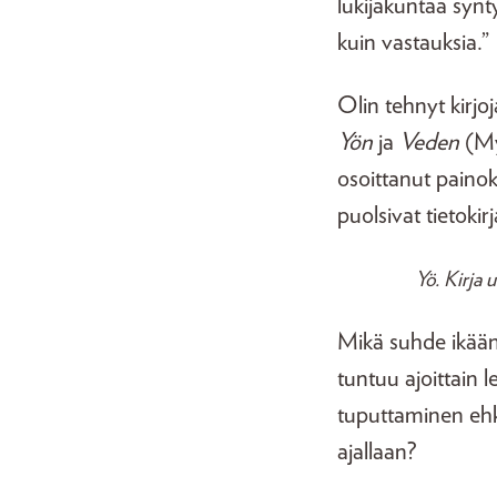
lukijakuntaa synt
kuin vastauksia.”
Olin tehnyt kirjoj
Yön
ja
Veden
(My
osoittanut painok
puolsivat tietokirj
Yö. Kirja 
Mikä suhde ikään 
tuntuu ajoittain l
tuputtaminen ehkä
ajallaan?