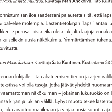
! Miksi ilmasto muuttuu.
Kuvittaja
Mari Ahokoivu.
Into Kusta
nnistumisen iloa saadessani palautetta siitä, että laps
i palvelee molempia. Lastentietokirjan ”lapsi” antaa lu
liikkeelle perusasioista eikä oleta lukijalta laajoja ennak
 aikuisellekin uusia näkökulmia. Ymmärtämisen tukena,
uvitusta.
un Maan kartasto.
Kuvittaja
Satu Kontinen
. Kustantamo S&
kennan lukijalle siltaa akateemisen tiedon ja arjen välil
 tekstissä voi olla tasoja, jotka jäävät yhdeltä huomaa
 arvaamattoman näkökulman – jokainen lukutuokio on 
sa kirjan ja lukijan välillä. Lyhyt muoto tekee lastenti
 joka avautuu maailmaan ja vihjaa uusia suuntia ajatu