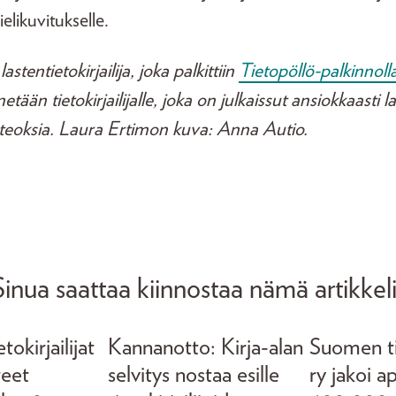
elikuvitukselle.
stentietokirjailija, joka palkittiin
Tietopöllö-palkinnoll
ään tietokirjailijalle, joka on julkaissut ansiokkaasti lap
toteoksia. Laura Ertimon kuva: Anna Autio.
Sinua saattaa kiinnostaa nämä artikkeli
okirjailijat
Kannanotto: Kirja-alan
Suomen tie
teet
selvitys nostaa esille
ry jakoi a