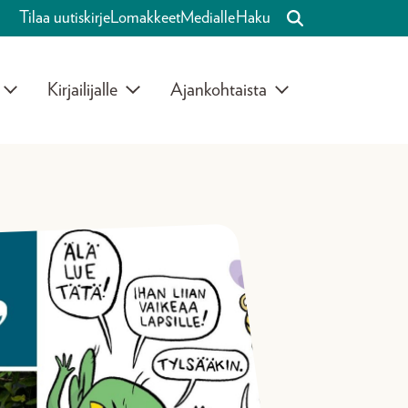
Tilaa uutiskirje
Lomakkeet
Medialle
Haku
Kirjailijalle
Ajankohtaista