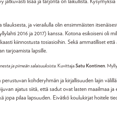
yy jatkuvasti lisää ja tarjonta on laikullista. Kysymyk
a tilauksesta, ja vierailulla olin ensimmäisten itsenäisest
llylahti 2016 ja 2017) kanssa. Kotona esikoiseni oli mil
kaasti kiinnostusta tosiasioihin. Sekä ammatilliset että
an tarjoamista lapsille.
unesta ja pimeän salaisuuksista
. Kuvittaja
Satu Kontinen
. Myll
perustuvan kohderyhmän ja kirjallisuuden lajin välill
eijuvan ajatus siitä, että sadut ovat lasten maailmaa ja 
 jopa pilaa lapsuuden. Eivätkö koulukirjat hoitele ti