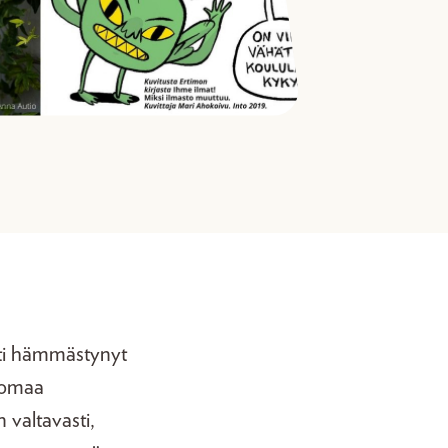
sti hämmästynyt
a omaa
 valtavasti,