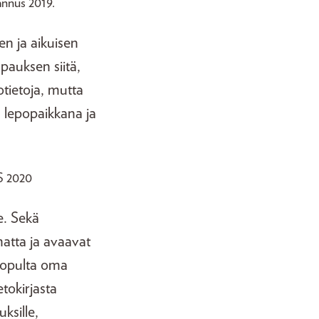
nnus 2019.
en ja aikuisen
pauksen siitä,
kotietoja, mutta
 lepopaikkana ja
S 2020
le. Sekä
matta ja avaavat
lopulta oma
etokirjasta
ksille,