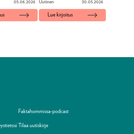
05.06.2026
Uutinen
30.05.2026
tus
Lue kirjoitus
Faktahommissa-podcast
ystietosi
Tilaa uutiskirje