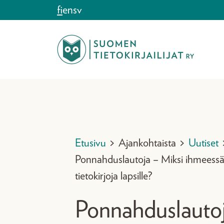
Siirry sisältöön
fi
en
sv
Etusivu
>
Ajankohtaista
>
Uutiset
Ponnahduslautoja – Miksi ihmeessä
tietokirjoja lapsille?
Ponnahduslauto