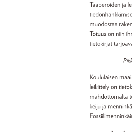
Taaperoiden ja lei
tiedonhankkimisor
muodostaa rakente
Totuus on niin ihm
tietokirjat tarjo
Pikk
Koululaisen maailm
leikittely on tiet
mahdottomalta tun
keiju ja mennink
Fossiilimenninkäi