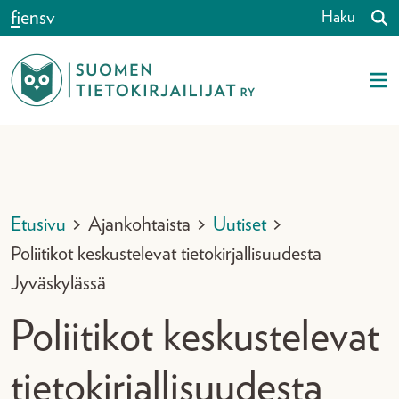
Siirry sisältöön
fi
en
sv
Haku
Etusivu
>
Ajankohtaista
>
Uutiset
>
Poliitikot keskustelevat tietokirjallisuudesta
Jyväskylässä
Poliitikot keskustelevat
tietokirjallisuudesta