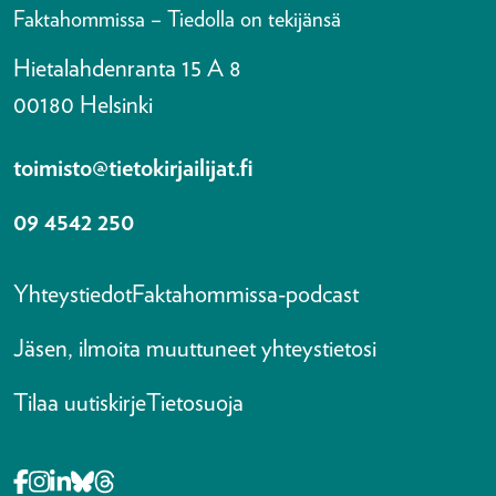
Faktahommissa – Tiedolla on tekijänsä
Hietalahdenranta 15 A 8
00180 Helsinki
toimisto@tietokirjailijat.fi
09 4542 250
Yhteystiedot
Faktahommissa-podcast
Jäsen, ilmoita muuttuneet yhteystietosi
Tilaa uutiskirje
Tietosuoja
Opens in a new tab Facebook-f
Opens in a new tab Instagram
Opens in a new tab Linkedin-in
Opens in a new tab Bluesky
Opens in a new tab Threads