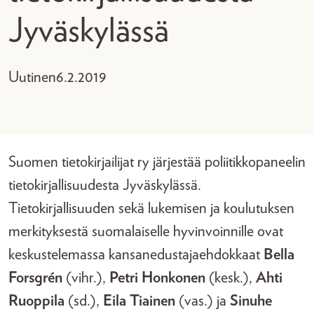
Jyväskylässä
Uutinen
6.2.2019
Suomen tietokirjailijat ry järjestää poliitikkopaneelin
tietokirjallisuudesta Jyväskylässä.
Tietokirjallisuuden sekä lukemisen ja koulutuksen
merkityksestä suomalaiselle hyvinvoinnille ovat
keskustelemassa kansanedustajaehdokkaat
Bella
Forsgrén
(vihr.),
Petri Honkonen
(kesk.),
Ahti
Ruoppila
(sd.),
Eila Tiainen
(vas.) ja
Sinuhe