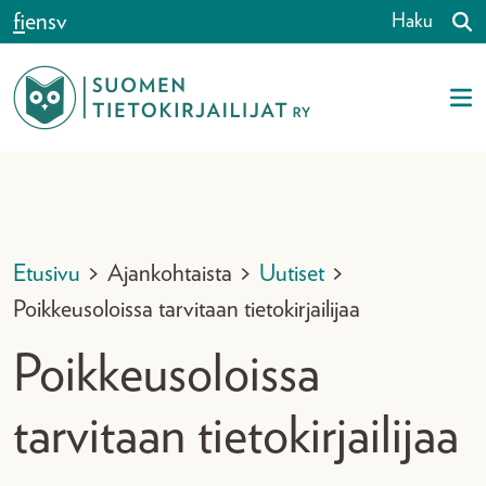
Siirry sisältöön
fi
en
sv
Haku
Etusivu
>
Ajankohtaista
>
Uutiset
>
Poikkeusoloissa tarvitaan tietokirjailijaa
Poikkeusoloissa
tarvitaan tietokirjailijaa