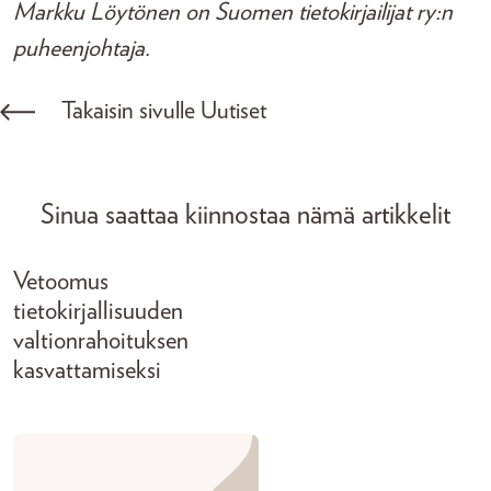
Markku Löytönen on Suomen tietokirjailijat ry:n
puheenjohtaja.
Takaisin sivulle Uutiset
Sinua saattaa kiinnostaa nämä artikkelit
Vetoomus
tietokirjallisuuden
valtionrahoituksen
kasvattamiseksi