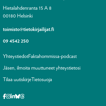
Hietalahdenranta 15 A 8
00180 Helsinki
toimisto@tietokirjailijat.fi
09 4542 250
Yhteystiedot
Faktahommissa-podcast
Jäsen, ilmoita muuttuneet yhteystietosi
Tilaa uutiskirje
Tietosuoja
Opens in a new tab Facebook-f
Opens in a new tab Instagram
Opens in a new tab Linkedin-in
Opens in a new tab Bluesky
Opens in a new tab Threads