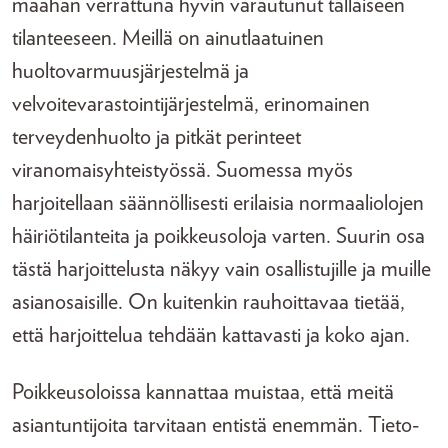
maahan verrattuna hyvin varautunut tällaiseen
tilanteeseen. Meillä on ainutlaatuinen
huoltovarmuusjärjestelmä ja
velvoitevarastointijärjestelmä, erinomainen
terveydenhuolto ja pitkät perinteet
viranomaisyhteistyössä. Suomessa myös
harjoitellaan säännöllisesti erilaisia normaaliolojen
häiriötilanteita ja poikkeusoloja varten. Suurin osa
tästä harjoittelusta näkyy vain osallistujille ja muille
asianosaisille. On kuitenkin rauhoittavaa tietää,
että harjoittelua tehdään kattavasti ja koko ajan.
Poikkeusoloissa kannattaa muistaa, että meitä
asiantuntijoita tarvitaan entistä enemmän. Tieto-