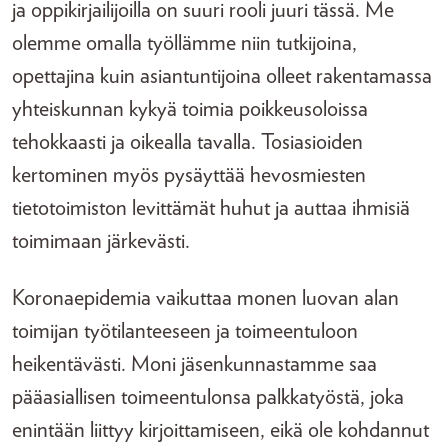
ja oppikirjailijoilla on suuri rooli juuri tässä. Me
olemme omalla työllämme niin tutkijoina,
opettajina kuin asiantuntijoina olleet rakentamassa
yhteiskunnan kykyä toimia poikkeusoloissa
tehokkaasti ja oikealla tavalla. Tosiasioiden
kertominen myös pysäyttää hevosmiesten
tietotoimiston levittämät huhut ja auttaa ihmisiä
toimimaan järkevästi.
Koronaepidemia vaikuttaa monen luovan alan
toimijan työtilanteeseen ja toimeentuloon
heikentävästi. Moni jäsenkunnastamme saa
pääasiallisen toimeentulonsa palkkatyöstä, joka
enintään liittyy kirjoittamiseen, eikä ole kohdannut