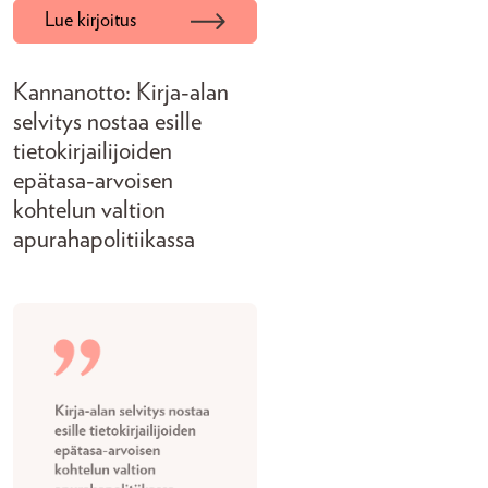
Lue kirjoitus
Kannanotto: Kirja-alan
selvitys nostaa esille
tietokirjailijoiden
epätasa-arvoisen
kohtelun valtion
apurahapolitiikassa