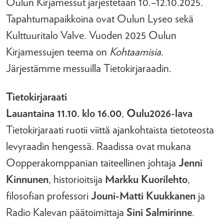
Oulun Kirjamessut järjestetään 10.–12.10.2025.
Tapahtumapaikkoina ovat Oulun Lyseo sekä
Kulttuuritalo Valve. Vuoden 2025 Oulun
Kirjamessujen teema on
Kohtaamisia
.
Järjestämme messuilla Tietokirjaraadin.
Tietokirjaraati
Lauantaina 11.10. klo 16.00
,
Oulu2026-lava
Tietokirjaraati ruotii viittä ajankohtaista tietoteosta
levyraadin hengessä. Raadissa ovat mukana
Oopperakomppanian taiteellinen johtaja
Jenni
Kinnunen
, historioitsija
Markku Kuorilehto
,
filosofian professori
Jouni-Matti Kuukkanen
ja
Radio Kalevan päätoimittaja
Sini Salmirinne
.