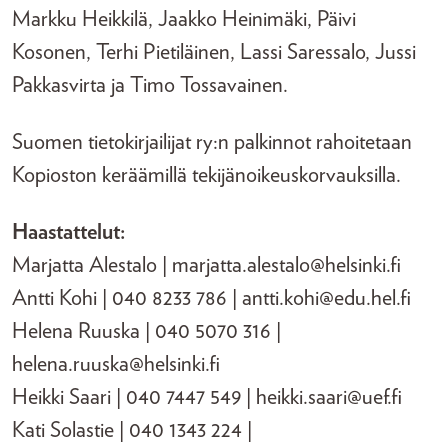
Markku Heikkilä, Jaakko Heinimäki, Päivi
Kosonen, Terhi Pietiläinen, Lassi Saressalo, Jussi
Pakkasvirta ja Timo Tossavainen.
Suomen tietokirjailijat ry:n palkinnot rahoitetaan
Kopioston keräämillä tekijänoikeuskorvauksilla.
Haastattelut:
Marjatta Alestalo | marjatta.alestalo@helsinki.fi
Antti Kohi | 040 8233 786 | antti.kohi@edu.hel.fi
Helena Ruuska | 040 5070 316 |
helena.ruuska@helsinki.fi
Heikki Saari | 040 7447 549 | heikki.saari@uef.fi
Kati Solastie | 040 1343 224 |