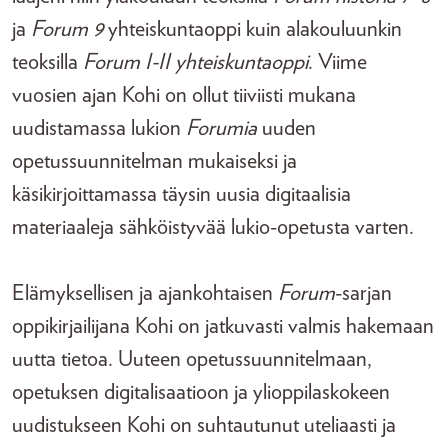
ja
Forum 9
yhteiskuntaoppi kuin alakouluunkin
teoksilla
Forum I-II yhteiskuntaoppi
. Viime
vuosien ajan Kohi on ollut tiiviisti mukana
uudistamassa lukion
Forumia
uuden
opetussuunnitelman mukaiseksi ja
käsikirjoittamassa täysin uusia digitaalisia
materiaaleja sähköistyvää lukio-opetusta varten.
Elämyksellisen ja ajankohtaisen
Forum
-sarjan
oppikirjailijana Kohi on jatkuvasti valmis hakemaan
uutta tietoa. Uuteen opetussuunnitelmaan,
opetuksen digitalisaatioon ja ylioppilaskokeen
uudistukseen Kohi on suhtautunut uteliaasti ja