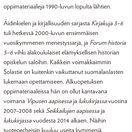
oppimateriaaleja 1990-luvun lopulta lähtien.
Äidinkielen ja kirjallisuuden sarjasta
Kirjakuja 3–6
tuli hetkessä 2000-luvun ensimmäisen
vuosikymmenen menestyssarja, ja
Forum historia
5–6
vihki alakoululaiset elämyksellisen historian
opiskelun saloihin. Kaikkein voimakkaimmin
Solastie on kuitenkin vaikuttanut suomalaislasten
lukemaan opettamiseen. Alkuopetuksen
oppimateriaaleissa hän on ollut kantavana
voimana
Vipusen aapisessa
ja
lukukirjassa
vuosina
2007–2008 sekä
Seikkailujen aapisessa
ja
lukukirjassa
vuodesta 2014 alkaen. Näihin
tuoteperheisiin kuuluu useita kymmeniä