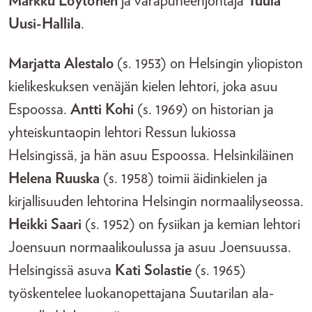
Markku Löytönen
ja varapuheenjohtaja
Tuula
Uusi-Hallila
.
Marjatta Alestalo
(s. 1953) on Helsingin yliopiston
kielikeskuksen venäjän kielen lehtori, joka asuu
Espoossa.
Antti Kohi
(s. 1969) on historian ja
yhteiskuntaopin lehtori Ressun lukiossa
Helsingissä, ja hän asuu Espoossa. Helsinkiläinen
Helena Ruuska
(s. 1958) toimii äidinkielen ja
kirjallisuuden lehtorina Helsingin normaalilyseossa.
Heikki Saari
(s. 1952) on fysiikan ja kemian lehtori
Joensuun normaalikoulussa ja asuu Joensuussa.
Helsingissä asuva
Kati Solastie
(s. 1965)
työskentelee luokanopettajana Suutarilan ala-