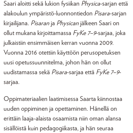
Saari aloitti sekä lukion fysiikan
Physica
-sarjan että
alakoulun ympäristö-luonnontiedon
Pisara
-sarjan
kirjailijana.
Pisaran
ja
Physican
jälkeen Saari on
ollut mukana kirjoittamassa
FyKe 7–9
-sarjaa, joka
julkaistiin ensimmäisen kerran vuonna 2009.
Vuonna 2016 otettiin käyttöön perusopetuksen
uusi opetussuunnitelma, johon hän on ollut
uudistamassa sekä
Pisara
-sarjaa että
FyKe 7–9
-
sarjaa.
Oppimateriaalien laatimisessa Saarta kiinnostaa
uuden oppiminen ja opettaminen. Hänellä on
erittäin laaja-alaista osaamista niin oman alansa
sisällöistä kuin pedagogiikasta, ja hän seuraa