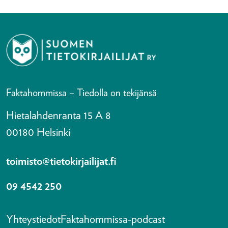
Faktahommissa – Tiedolla on tekijänsä
Hietalahdenranta 15 A 8
00180 Helsinki
toimisto@tietokirjailijat.fi
09 4542 250
Yhteystiedot
Faktahommissa-podcast