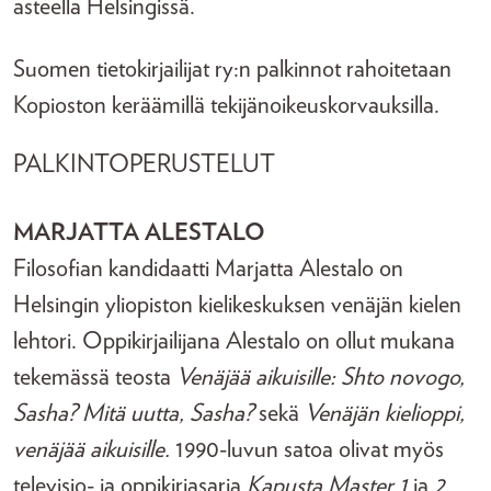
asteella Helsingissä.
Suomen tietokirjailijat ry:n palkinnot rahoitetaan
Kopioston keräämillä tekijänoikeuskorvauksilla.
PALKINTOPERUSTELUT
MARJATTA ALESTALO
Filosofian kandidaatti Marjatta Alestalo on
Helsingin yliopiston kielikeskuksen venäjän kielen
lehtori. Oppikirjailijana Alestalo on ollut mukana
tekemässä teosta
Venäjää aikuisille:
Shto novogo,
Sasha? Mitä uutta, Sasha?
sekä
Venäjän kielioppi,
venäjää aikuisille.
1990-luvun satoa olivat myös
televisio- ja oppikirjasarja
Kapusta Master 1
ja
2
,