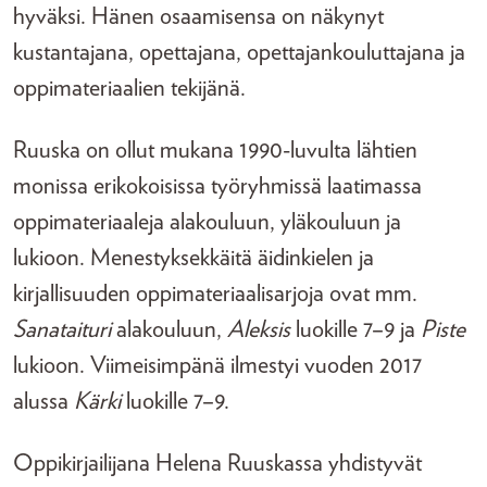
hyväksi. Hänen osaamisensa on näkynyt
kustantajana, opettajana, opettajankouluttajana ja
oppimateriaalien tekijänä.
Ruuska on ollut mukana 1990-luvulta lähtien
monissa erikokoisissa työryhmissä laatimassa
oppimateriaaleja alakouluun, yläkouluun ja
lukioon. Menestyksekkäitä äidinkielen ja
kirjallisuuden oppimateriaalisarjoja ovat mm.
Sanataituri
alakouluun,
Aleksis
luokille 7–9 ja
Piste
lukioon. Viimeisimpänä ilmestyi vuoden 2017
alussa
Kärki
luokille 7–9.
Oppikirjailijana Helena Ruuskassa yhdistyvät