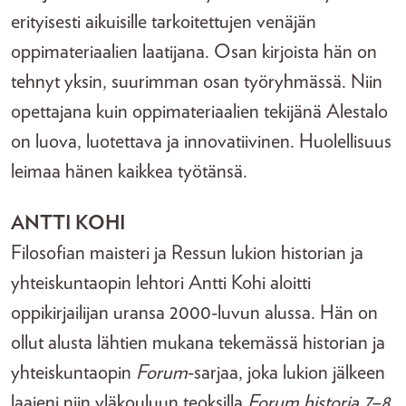
erityisesti aikuisille tarkoitettujen venäjän
oppimateriaalien laatijana. Osan kirjoista hän on
tehnyt yksin, suurimman osan työryhmässä. Niin
opettajana kuin oppimateriaalien tekijänä Alestalo
on luova, luotettava ja innovatiivinen. Huolellisuus
leimaa hänen kaikkea työtänsä.
ANTTI KOHI
Filosofian maisteri ja Ressun lukion historian ja
yhteiskuntaopin lehtori Antti Kohi aloitti
oppikirjailijan uransa 2000-luvun alussa. Hän on
ollut alusta lähtien mukana tekemässä historian ja
yhteiskuntaopin
Forum
-sarjaa, joka lukion jälkeen
laajeni niin yläkouluun teoksilla
Forum historia 7–8