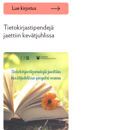
Lue kirjoitus
Tietokirjastipendejä
jaettiin kevätjuhlissa