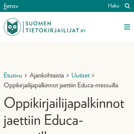
Siirry sisältöön
fi
en
sv
Haku
Etusivu
>
Ajankohtaista
>
Uutiset
>
Oppikirjailijapalkinnot jaettiin Educa-messuilla
Oppikirjailijapalkinnot
jaettiin Educa-