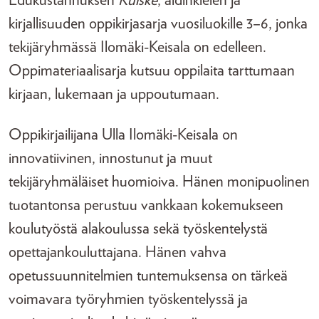
Edukustannuksen
Kuiske
, äidinkielen ja
kirjallisuuden oppikirjasarja vuosiluokille 3–6, jonka
tekijäryhmässä Ilomäki-Keisala on edelleen.
Oppimateriaalisarja kutsuu oppilaita tarttumaan
kirjaan, lukemaan ja uppoutumaan.
Oppikirjailijana Ulla Ilomäki-Keisala on
innovatiivinen, innostunut ja muut
tekijäryhmäläiset huomioiva. Hänen monipuolinen
tuotantonsa perustuu vankkaan kokemukseen
koulutyöstä alakoulussa sekä työskentelystä
opettajankouluttajana. Hänen vahva
opetussuunnitelmien tuntemuksensa on tärkeä
voimavara työryhmien työskentelyssä ja