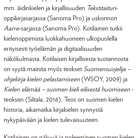
mm. äidinkielen ja kirjallisuuden
Tekstitaituri
-
oppikirjasarjassa (Sanoma Pro) ja uskonnon
Aarre
-sarjassa (Sanoma Pro). Kotilainen tutkii
kielenoppimista luokkahuoneen ulkopuolella
erityisesti työelämän ja digitaalisuuden
näkökulmasta. Kotilaisen kirjallisesta tuotannosta
on syytä mainita myös teokset
Suomensuojelija –
ohjekirja kielen pelastamiseen
(WSOY, 2009) ja
Kielen elämää – suomen kieli eilisestä huomiseen
-
teoksen (Siltala, 2016). Teos on suomen kielen
historia, aikamatka kirjakielen synnystä
nykypäivään ja kielen tulevaisuuteen.
Kotilainen on näkyvä ja poleeminen suomen kielen