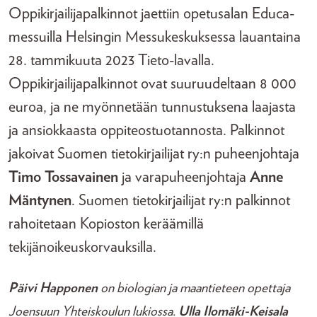
Oppikirjailijapalkinnot jaettiin opetusalan Educa-
messuilla Helsingin Messukeskuksessa lauantaina
28. tammikuuta 2023 Tieto-lavalla.
Oppikirjailijapalkinnot ovat suuruudeltaan 8 000
euroa, ja ne myönnetään tunnustuksena laajasta
ja ansiokkaasta oppiteostuotannosta. Palkinnot
jakoivat Suomen tietokirjailijat ry:n puheenjohtaja
Timo Tossavainen
ja varapuheenjohtaja
Anne
Mäntynen
. Suomen tietokirjailijat ry:n palkinnot
rahoitetaan Kopioston keräämillä
tekijänoikeuskorvauksilla.
Päivi Happonen
on biologian ja maantieteen opettaja
Joensuun Yhteiskoulun lukiossa.
Ulla Ilomäki-Keisala