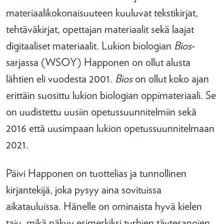
materiaalikokonaisuuteen kuuluvat tekstikirjat,
tehtäväkirjat, opettajan materiaalit sekä laajat
digitaaliset materiaalit. Lukion biologian
Bios
-
sarjassa (WSOY) Happonen on ollut alusta
lähtien eli vuodesta 2001.
Bios
on ollut koko ajan
erittäin suosittu lukion biologian oppimateriaali. Se
on uudistettu uusiin opetussuunnitelmiin sekä
2016 että uusimpaan lukion opetussuunnitelmaan
2021.
Päivi Happonen on tuottelias ja tunnollinen
kirjantekijä, joka pysyy aina sovituissa
aikatauluissa. Hänelle on ominaista hyvä kielen
taju, mikä näkyy esimerkiksi turhien täytesanojen