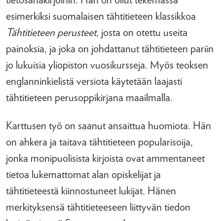
tietosanakirjoihin. Hän on ollut tekemässä
esimerkiksi suomalaisen tähtitieteen klassikkoa
Tähtitieteen perusteet
, josta on otettu useita
painoksia, ja joka on johdattanut tähtitieteen pariin
jo lukuisia yliopiston vuosikursseja. Myös teoksen
englanninkielistä versiota käytetään laajasti
tähtitieteen perusoppikirjana maailmalla.
Karttusen työ on saanut ansaittua huomiota. Hän
on ahkera ja taitava tähtitieteen popularisoija,
jonka monipuolisista kirjoista ovat ammentaneet
tietoa lukemattomat alan opiskelijat ja
tähtitieteestä kiinnostuneet lukijat. Hänen
merkityksensä tähtitieteeseen liittyvän tiedon