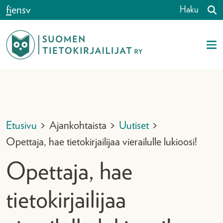
Siirry sisältöön
fi
en
sv
Haku
Etusivu
>
Ajankohtaista
>
Uutiset
>
Opettaja, hae tietokirjailijaa vierailulle lukioosi!
Opettaja, hae
tietokirjailijaa