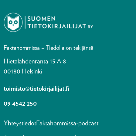
Faktahommissa – Tiedolla on tekijänsä
Hietalahdenranta 15 A 8
00180 Helsinki
toimisto@tietokirjailijat.fi
09 4542 250
Yhteystiedot
Faktahommissa-podcast