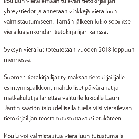
kouluun vierailemaan tulevan tietokirjailijan
yhteystiedot ja annetaan vinkkejä vierailuun
valmistautumiseen. Tämän jälkeen lukio sopii itse
vierailuajankohdan tietokirjailijan kanssa.
Syksyn vierailut toteutetaan vuoden 2018 loppuun
mennessä.
Suomen tietokirjailijat ry maksaa tietokirjailijalle
esiintymispalkkion, mahdolliset päivärahat ja
matkakulut ja lähettää valituille lukioille Lauri
Jäntin säätiön taloudellisella tuella viisi vierailevan
tietokirjailijan teosta tutustuttavaksi etukäteen.
Koulu voi valmistautua vierailuun tutustumalla