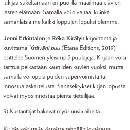
lukijaa sukeltamaan eri puolilla maailmaa elävien
lasten elämään. Samalla voi oivaltaa, kuinka
samanlaisia me kaikki loppujen lopuksi olemme.
Jenni Erkintalon
ja
Réka Királyn
kirjoittama ja
kuvittama
Ystäväni puu
(Etana Editions, 2019)
esittelee Suomen yleisimpiä puulajeja. Kirjaan voisi
tarttua pelkästään kauniiden kuvien vuoksi, mutta
samalla voi oppia puiden supervoimista tai
innostua askartelusta. Sanaselitykset kirjan lopussa
voivat myös innostaa pientä tieteilijää.
3) Kustantajat hakevat myös uusia aiheita
Kirjoja koirista ja kissoista tehdään jokaisessa