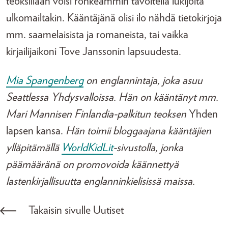
teoksillaan voisi rohkeammin tavoitella lukijoita
ulkomailtakin. Kääntäjänä olisi ilo nähdä tietokirjoja
mm. saamelaisista ja romaneista, tai vaikka
kirjailijaikoni Tove Janssonin lapsuudesta.
Mia Spangenberg
on englannintaja, joka asuu
Seattlessa Yhdysvalloissa. Hän on kääntänyt mm.
Mari Mannisen Finlandia-palkitun teoksen
Yhden
lapsen kansa.
Hän toimii bloggaajana kääntäjien
ylläpitämällä
WorldKidLit
-sivustolla, jonka
päämääränä on promovoida käännettyä
lastenkirjallisuutta englanninkielisissä maissa.
Takaisin sivulle Uutiset