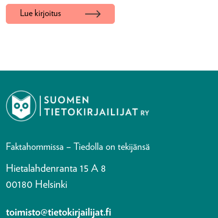
Lue kirjoitus
Faktahommissa – Tiedolla on tekijänsä
Hietalahdenranta 15 A 8
00180 Helsinki
toimisto@tietokirjailijat.fi