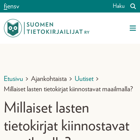
Siirry sisältöön
fi
en
sv
Haku
Etusivu
>
Ajankohtaista
>
Uutiset
>
Millaiset lasten tietokirjat kiinnostavat maailmalla?
Millaiset lasten
tietokirjat kiinnostavat