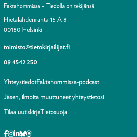
Faktahommissa – Tiedolla on tekijänsä
Hietalahdenranta 15 A 8
00180 Helsinki
toimisto@tietokirjailijat.fi
09 4542 250
Yhteystiedot
Faktahommissa-podcast
Jäsen, ilmoita muuttuneet yhteystietosi
Tilaa uutiskirje
Tietosuoja
Opens in a new tab Facebook-f
Opens in a new tab Instagram
Opens in a new tab Linkedin-in
Opens in a new tab Bluesky
Opens in a new tab Threads