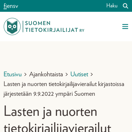
Siirry sisältöön
fi
en
sv
Haku
Etusivu
>
Ajankohtaista
>
Uutiset
>
Lasten ja nuorten tietokirjailijavierailut kirjastoissa
järjestetään 9.9.2022 ympäri Suomen
Lasten ja nuorten
tietokirjailijavierailut