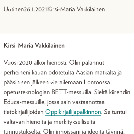
Uutinen
26.1.2021
Kirsi-Maria Vakkilainen
Kirsi-Maria Vakkilainen
Vuosi 2020 alkoi hienosti. Olin palannut
perheineni kauan odotetulta Aasian matkalta ja
pääsin sen jälkeen vierailemaan Lontoossa
opetusteknologian BETT-messuilla. Sieltä kiirehdin
Educa-messuille, jossa sain vastaanottaa
tietokirjailijoiden
Oppikirjailijapalkinnon
. Se tuntui
valtavan hienolta ja merkitykselliseltä
tunnustukselta. Olin innoissani ja ideoita täynnä,