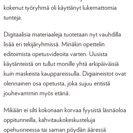
kokenut työryhmä oli käyttänyt lukemattomia
tunteja.
Digitaalisia materiaaleja tuotetaan nyt vauhdilla
lisää eri tekijäryhmissä. Minäkin opettelin
editoimista opetusvideoita varten. Uusista
käytänteistä on tullut monille yhtä arkipäiväisiä
kuin maskeista kauppareissulla. Digiaineistot ovat
olennainen osa opetusta, joka sujuu entistä
jouhevammin myös etänä.
Mikään ei silti kokonaan korvaa fyysistä läsnäoloa
oppitunneilla, kahvitaukokeskusteluja
opehuoneessa tai saman pöydän ääressä