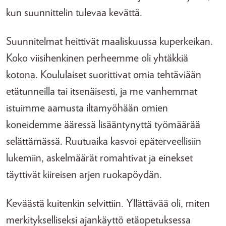
kun suunnittelin tulevaa kevättä.
Suunnitelmat heittivät maaliskuussa kuperkeikan.
Koko viisihenkinen perheemme oli yhtäkkiä
kotona. Koululaiset suorittivat omia tehtäviään
etätunneilla tai itsenäisesti, ja me vanhemmat
istuimme aamusta iltamyöhään omien
koneidemme ääressä lisääntynyttä työmäärää
selättämässä. Ruutuaika kasvoi epäterveellisiin
lukemiin, askelmäärät romahtivat ja einekset
täyttivät kiireisen arjen ruokapöydän.
Keväästä kuitenkin selvittiin. Yllättävää oli, miten
merkitykselliseksi ajankäyttö etäopetuksessa