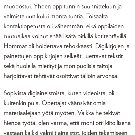
muodostui. Yhden oppitunnin suunnitteluun ja
valmisteluun kului monta tuntia. Toisaalta
kontaktiopetusta oli vähemmän, eikä oppilaiden
ruutuaikaa voinut enää lisätä pitkillä kotitehtävillä.
Hommat oli hoidettava tehokkaasti. Digikirjojen ja
painettujen oppikirjojen selkeät, luettavat tekstit
sekä huolella mietityt ja monipuolisia taitoja
harjoittavat tehtävät osoittivat tällöin arvonsa.
Sopivista digiaineistoista, kuten videoista, oli
kuitenkin pula. Opettajat väänsivät omia
materiaalejaan yötä myöten. Vaikka he tekivät
hienoa työtä, olen varma, että moni otti kiitollisena
vastaan kaikki valmiit aineistot, joiden tekemiseen