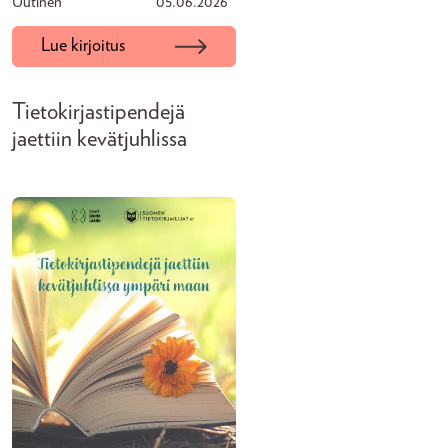
Uutinen
05.06.2026
Lue kirjoitus
Tietokirjastipendejä
jaettiin kevätjuhlissa