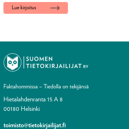
Lue kirjoitus
Faktahommissa – Tiedolla on tekijänsä
Hietalahdenranta 15 A 8
00180 Helsinki
toimisto@tietokirjailijat.fi