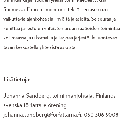
parantaa kirjallisuuden yleisiä toimintaedellytyksiä
Suomessa. Foorumi monitoroi tekijöiden asemaan
vaikuttavia ajankohtaisia ilmiöitä ja asioita. Se seuraa ja
kehittää järjestöjen yhteisten organisaatioiden toimintaa
kotimaassa ja ulkomailla ja tarjoaa järjestöille luontevan
tavan keskustella yhteisistä asioista.
Lisätietoja:
Johanna Sandberg, toiminnanjohtaja, Finlands
svenska författareförening
johanna.sandberg@forfattarna.fi, 050 306 9008