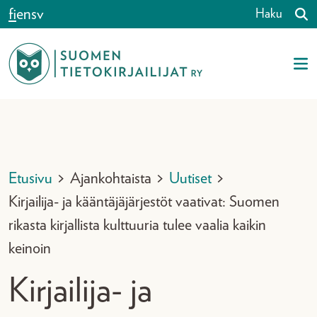
Siirry sisältöön
fi
en
sv
Haku
Etusivu
>
Ajankohtaista
>
Uutiset
>
Kirjailija- ja kääntäjäjärjestöt vaativat: Suomen
rikasta kirjallista kulttuuria tulee vaalia kaikin
keinoin
Kirjailija- ja