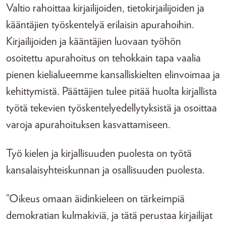
Valtio rahoittaa kirjailijoiden, tietokirjailijoiden ja
kääntäjien työskentelyä erilaisin apurahoihin.
Kirjailijoiden ja kääntäjien luovaan työhön
osoitettu apurahoitus on tehokkain tapa vaalia
pienen kielialueemme kansalliskielten elinvoimaa ja
kehittymistä. Päättäjien tulee pitää huolta kirjallista
työtä tekevien työskentelyedellytyksistä ja osoittaa
varoja apurahoituksen kasvattamiseen.
Työ kielen ja kirjallisuuden puolesta on työtä
kansalaisyhteiskunnan ja osallisuuden puolesta.
”Oikeus omaan äidinkieleen on tärkeimpiä
demokratian kulmakiviä, ja tätä perustaa kirjailijat